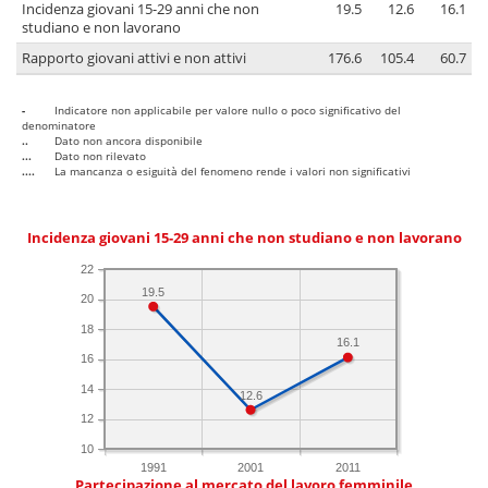
Incidenza giovani 15-29 anni che non
19.5
12.6
16.1
studiano e non lavorano
Rapporto giovani attivi e non attivi
176.6
105.4
60.7
-
Indicatore non applicabile per valore nullo o poco significativo del
denominatore
..
Dato non ancora disponibile
...
Dato non rilevato
....
La mancanza o esiguità del fenomeno rende i valori non significativi
Incidenza giovani 15-29 anni che non studiano e non lavorano
22
19.5
20
18
16.1
16
14
12.6
12
10
1991
2001
2011
Partecipazione al mercato del lavoro femminile