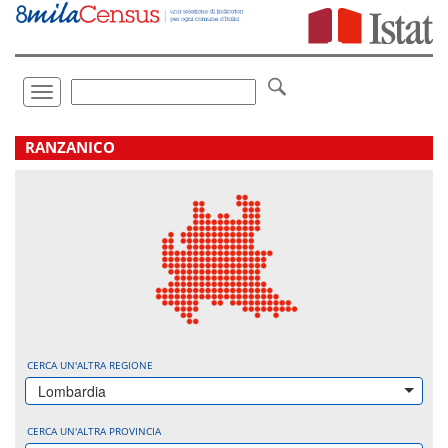
Vai
direttamente
a:
Contenuto
Ricerca
Toggle
navigation
.
RANZANICO
CERCA UN'ALTRA REGIONE
Lombardia
CERCA UN'ALTRA PROVINCIA