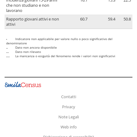
Incidenza giovani 15-29 anni
16.1
15.3
22.5
che non studiano e non
lavorano
Rapporto giovani attivi e non
60.7
59.4
50.8
attivi
-
Indicatore non applicabile per valore nullo o poco significativo del
denominatore
..
Dato non ancora disponibile
...
Dato non rilevato
....
La mancanza o esiguità del fenomeno rende i valori non significativi
Contatti
Privacy
Note Legali
Web info
Dichiarazione di accessibilità