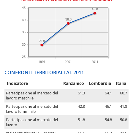
45
42.8
38.6
40
35
29.8
30
25
1991
2001
2011
CONFRONTI TERRITORIALI AL 2011
Indicatore
Ranzanico
Lombardia
Italia
Partecipazione al mercato del
61.3
64.1
60.7
lavoro maschile
Partecipazione al mercato del
42.8
46.1
41.8
lavoro femminile
Partecipazione al mercato del
51.8
54.8
50.8
lavoro