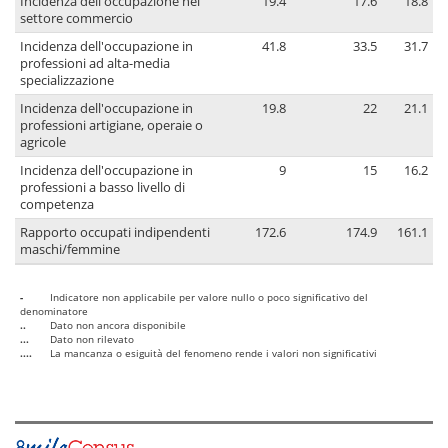
Incidenza dell'occupazione nel
19.4
17.6
18.8
settore commercio
Incidenza dell'occupazione in
41.8
33.5
31.7
professioni ad alta-media
specializzazione
Incidenza dell'occupazione in
19.8
22
21.1
professioni artigiane, operaie o
agricole
Incidenza dell'occupazione in
9
15
16.2
professioni a basso livello di
competenza
Rapporto occupati indipendenti
172.6
174.9
161.1
maschi/femmine
-
Indicatore non applicabile per valore nullo o poco significativo del
denominatore
..
Dato non ancora disponibile
...
Dato non rilevato
....
La mancanza o esiguità del fenomeno rende i valori non significativi