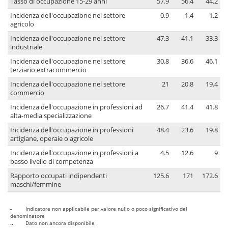
Tasso di occupazione 15-29 anni
57.9
56.4
44.2
Incidenza dell'occupazione nel settore
0.9
1.4
1.2
agricolo
Incidenza dell'occupazione nel settore
47.3
41.1
33.3
industriale
Incidenza dell'occupazione nel settore
30.8
36.6
46.1
terziario extracommercio
Incidenza dell'occupazione nel settore
21
20.8
19.4
commercio
Incidenza dell'occupazione in professioni ad
26.7
41.4
41.8
alta-media specializzazione
Incidenza dell'occupazione in professioni
48.4
23.6
19.8
artigiane, operaie o agricole
Incidenza dell'occupazione in professioni a
4.5
12.6
9
basso livello di competenza
Rapporto occupati indipendenti
125.6
171
172.6
maschi/femmine
-
Indicatore non applicabile per valore nullo o poco significativo del
denominatore
..
Dato non ancora disponibile