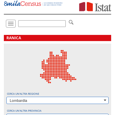
Vai
direttamente
a:
Contenuto
Ricerca
Toggle
navigation
.
RANICA
CERCA UN'ALTRA REGIONE
Lombardia
CERCA UN'ALTRA PROVINCIA