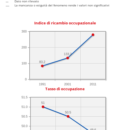
...
Dato non rilevato
....
La mancanza o esiguità del fenomeno rende i valori non significativi
Indice di ricambio occupazionale
300
200
133.2
83.2
100
0
1991
2001
2011
Tasso di occupazione
51.5
51
51.0
50.5
50.5
50.0
49.6