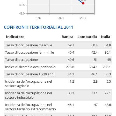
49.5
49.0
1991
2001
2011
CONFRONTI TERRITORIALI AL 2011
Indicatore
Ranica
Lombardia
Italia
Tasso di occupazione maschile
59.7
60.4
54.8
Tasso di occupazione femminile
40.4
42.4
36.1
Tasso di occupazione
49.6
51
45
Indice di ricambio occupazionale
278.8
274.1
298.1
Tasso di occupazione 15-29 anni
44.2
46.1
36.3
Incidenza dell'occupazione nel
1.2
2.3
5.5
settore agricolo
Incidenza dell'occupazione nel
33.3
33.1
27.1
settore industriale
Incidenza dell'occupazione nel
46.1
47
48.6
settore terziario extracommercio