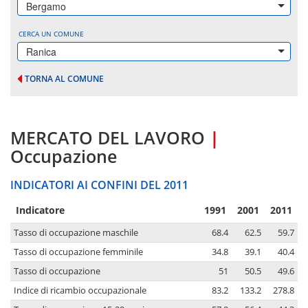
Bergamo
CERCA UN COMUNE
Ranica
TORNA AL COMUNE
MERCATO DEL LAVORO
|
Occupazione
INDICATORI AI CONFINI DEL 2011
Indicatore
1991
2001
2011
Tasso di occupazione maschile
68.4
62.5
59.7
Tasso di occupazione femminile
34.8
39.1
40.4
Tasso di occupazione
51
50.5
49.6
Indice di ricambio occupazionale
83.2
133.2
278.8