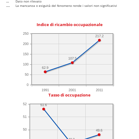
...
Dato non rilevato
....
La mancanza o esiguità del fenomeno rende i valori non significativi
Indice di ricambio occupazionale
250
217.2
200
150
107.5
100
62.9
50
0
1991
2001
2011
Tasso di occupazione
52
51.6
51
50
49.6