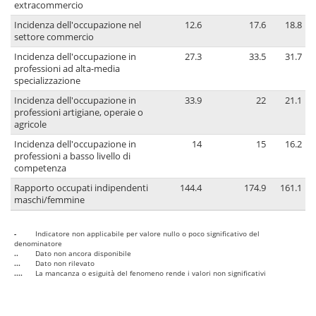
extracommercio
Incidenza dell'occupazione nel
12.6
17.6
18.8
settore commercio
Incidenza dell'occupazione in
27.3
33.5
31.7
professioni ad alta-media
specializzazione
Incidenza dell'occupazione in
33.9
22
21.1
professioni artigiane, operaie o
agricole
Incidenza dell'occupazione in
14
15
16.2
professioni a basso livello di
competenza
Rapporto occupati indipendenti
144.4
174.9
161.1
maschi/femmine
-
Indicatore non applicabile per valore nullo o poco significativo del
denominatore
..
Dato non ancora disponibile
...
Dato non rilevato
....
La mancanza o esiguità del fenomeno rende i valori non significativi