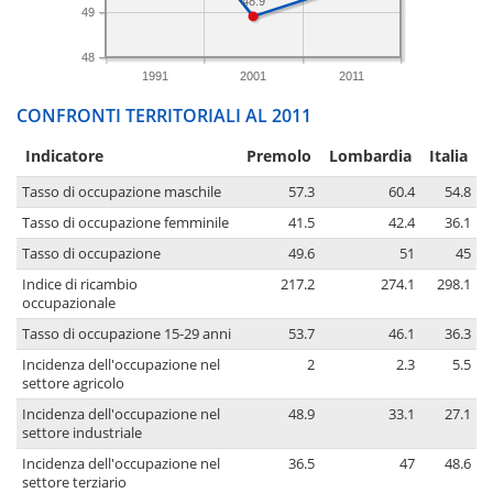
48.9
49
48
1991
2001
2011
CONFRONTI TERRITORIALI AL 2011
Indicatore
Premolo
Lombardia
Italia
Tasso di occupazione maschile
57.3
60.4
54.8
Tasso di occupazione femminile
41.5
42.4
36.1
Tasso di occupazione
49.6
51
45
Indice di ricambio
217.2
274.1
298.1
occupazionale
Tasso di occupazione 15-29 anni
53.7
46.1
36.3
Incidenza dell'occupazione nel
2
2.3
5.5
settore agricolo
Incidenza dell'occupazione nel
48.9
33.1
27.1
settore industriale
Incidenza dell'occupazione nel
36.5
47
48.6
settore terziario