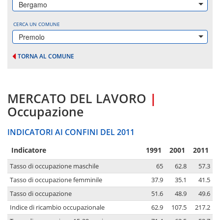
Bergamo
CERCA UN COMUNE
Premolo
TORNA AL COMUNE
MERCATO DEL LAVORO
|
Occupazione
INDICATORI AI CONFINI DEL 2011
Indicatore
1991
2001
2011
Tasso di occupazione maschile
65
62.8
57.3
Tasso di occupazione femminile
37.9
35.1
41.5
Tasso di occupazione
51.6
48.9
49.6
Indice di ricambio occupazionale
62.9
107.5
217.2