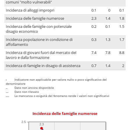
comuni "molto vulnerabili"
Incidenza di alloggi impropri
0.1
0
0.1
Incidenza delle famiglie numerose
2.3
1.4
1.8
Incidenza delle famiglie con potenziale
0.2
0.1
1.5
disagio economico
Incidenza popolazione in condizione di
0.3
1.3
1.7
affollamento
Incidenza di giovani fuori dal mercato del
7.4
7.8
8.8
lavoro e dalla formazione
Incidenza di famiglie in disagio di assistenza
0.7
1.4
2
-
Indicatore non applicabile per valore nullo o poco significativo del
denominatore
..
Dato non ancora disponibile
...
Dato non rilevato
....
La mancanza o esiguità del fenomeno rende i valori non significativi
Incidenza delle famiglie numerose
2.5
2.3