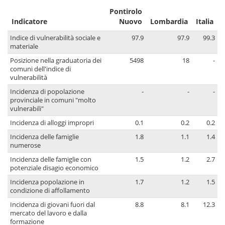
Pontirolo
Indicatore
Nuovo
Lombardia
Italia
Indice di vulnerabilità sociale e
97.9
97.9
99.3
materiale
Posizione nella graduatoria dei
5498
18
-
comuni dell'indice di
vulnerabilità
Incidenza di popolazione
-
-
-
provinciale in comuni "molto
vulnerabili"
Incidenza di alloggi impropri
0.1
0.2
0.2
Incidenza delle famiglie
1.8
1.1
1.4
numerose
Incidenza delle famiglie con
1.5
1.2
2.7
potenziale disagio economico
Incidenza popolazione in
1.7
1.2
1.5
condizione di affollamento
Incidenza di giovani fuori dal
8.8
8.1
12.3
mercato del lavoro e dalla
formazione