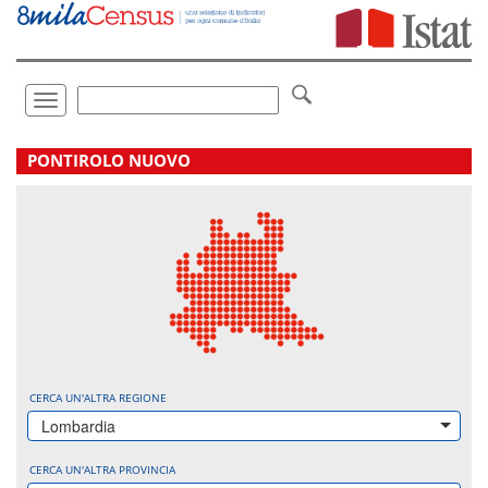
Vai
direttamente
a:
Contenuto
Ricerca
Toggle
navigation
.
PONTIROLO NUOVO
CERCA UN'ALTRA REGIONE
Lombardia
CERCA UN'ALTRA PROVINCIA