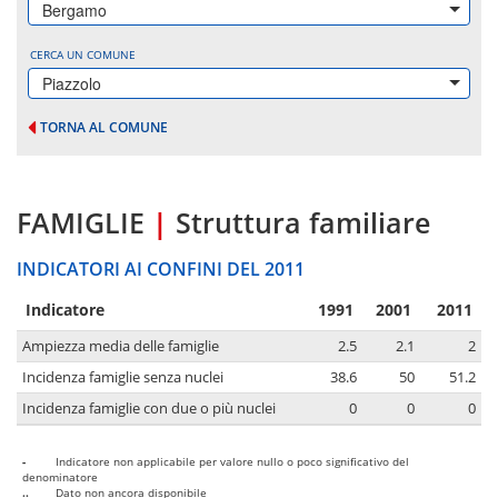
Bergamo
CERCA UN COMUNE
Piazzolo
TORNA AL COMUNE
FAMIGLIE
|
Struttura familiare
INDICATORI AI CONFINI DEL 2011
Indicatore
1991
2001
2011
Ampiezza media delle famiglie
2.5
2.1
2
Incidenza famiglie senza nuclei
38.6
50
51.2
Incidenza famiglie con due o più nuclei
0
0
0
-
Indicatore non applicabile per valore nullo o poco significativo del
denominatore
..
Dato non ancora disponibile