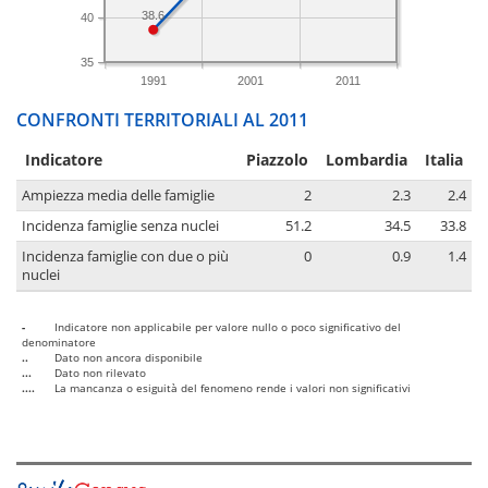
38.6
40
35
1991
2001
2011
CONFRONTI TERRITORIALI AL 2011
Indicatore
Piazzolo
Lombardia
Italia
Ampiezza media delle famiglie
2
2.3
2.4
Incidenza famiglie senza nuclei
51.2
34.5
33.8
Incidenza famiglie con due o più
0
0.9
1.4
nuclei
-
Indicatore non applicabile per valore nullo o poco significativo del
denominatore
..
Dato non ancora disponibile
...
Dato non rilevato
....
La mancanza o esiguità del fenomeno rende i valori non significativi