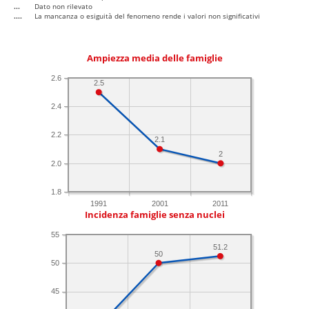
...
Dato non rilevato
....
La mancanza o esiguità del fenomeno rende i valori non significativi
Ampiezza media delle famiglie
2.6
2.5
2.4
2.2
2.1
2
2.0
1.8
1991
2001
2011
Incidenza famiglie senza nuclei
55
51.2
50
50
45