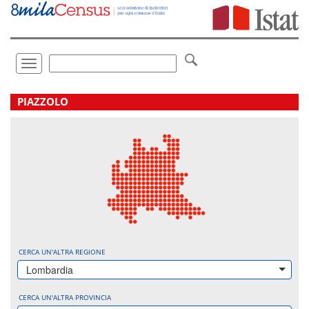
Vai
direttamente
a:
Contenuto
Ricerca
Toggle
navigation
.
PIAZZOLO
CERCA UN'ALTRA REGIONE
Lombardia
CERCA UN'ALTRA PROVINCIA