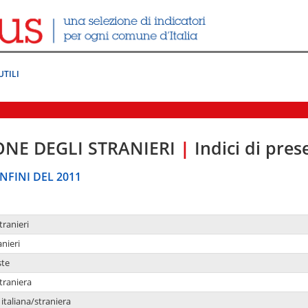
UTILI
ONE DEGLI STRANIERI
|
Indici di pre
NFINI DEL 2011
tranieri
anieri
ste
traniera
taliana/straniera