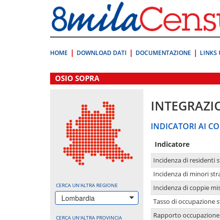
Vai
direttamente
a:
Contenuto
Ricerca
HOME
DOWNLOAD DATI
DOCUMENTAZIONE
LINKS 
.
OSIO SOPRA
INTEGRAZI
INDICATORI AI CO
Indicatore
Incidenza di residenti s
Incidenza di minori str
CERCA UN'ALTRA REGIONE
Incidenza di coppie mi
Lombardia
Tasso di occupazione s
Rapporto occupazione i
CERCA UN'ALTRA PROVINCIA