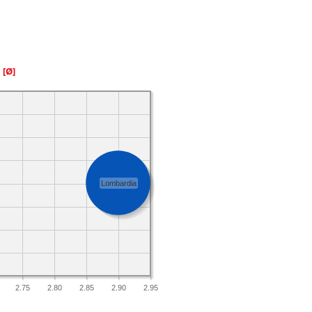
a
[Ø]
Lombardia
2.75
2.80
2.85
2.90
2.95