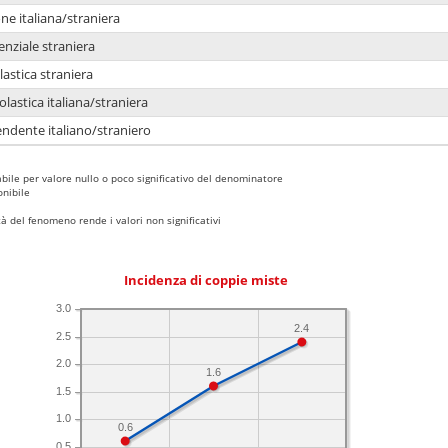
e italiana/straniera
enziale straniera
lastica straniera
lastica italiana/straniera
ndente italiano/straniero
bile per valore nullo o poco significativo del denominatore
nibile
 del fenomeno rende i valori non significativi
Incidenza di coppie miste
3.0
2.4
2.5
2.0
1.6
1.5
1.0
0.6
0.5