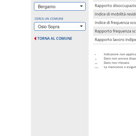
Rapporto disoccupazion
Bergamo
Indice di mobilità resid
CERCA UN COMUNE
Indice di frequenza sco
Osio Sopra
Rapporto frequenza sco
TORNA AL COMUNE
Rapporto lavoro indipe
-
Indicatore non applica
..
Dato non ancora dispo
...
Dato non rilevato
....
La mancanza o esiguità