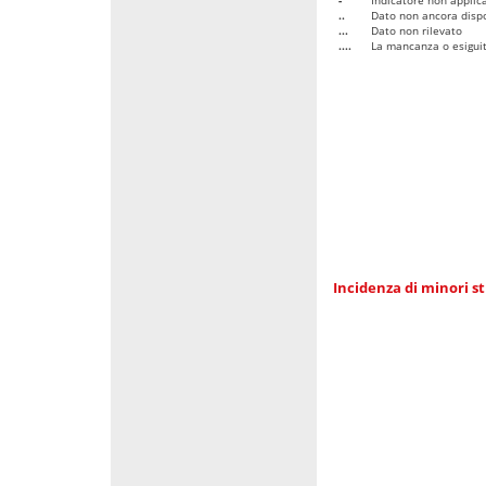
..
Dato non ancora dispo
...
Dato non rilevato
....
La mancanza o esiguità
Incidenza di minori st