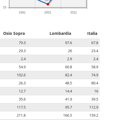
16.4
15
1991
2001
2011
Osio Sopra
Lombardia
Italia
79.3
97.6
67.8
29.3
26
23.4
2.4
2.9
2.4
54.9
60.8
58.9
102.6
82.4
74.9
26.3
48.5
80.4
12.7
14.4
16
35.6
41.9
39.5
117.5
95.7
112.9
211.8
166.5
159.2