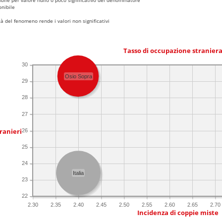
nibile
 del fenomeno rende i valori non significativi
Tasso di occupazione stranier
30
Osio Sopra
29
28
27
ranieri
26
25
24
Italia
23
22
2.30
2.35
2.40
2.45
2.50
2.55
2.60
2.65
2.70
Incidenza di coppie miste