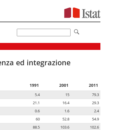
senza ed integrazione
1991
2001
2011
5.4
15
79.3
21.1
16.4
29.3
0.6
1.6
2.4
60
52.8
54.9
88.5
103.6
102.6