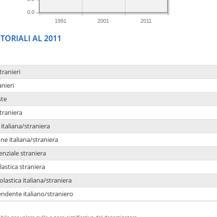
0.0
1991
2001
2011
TORIALI AL 2011
tranieri
anieri
ste
traniera
taliana/straniera
e italiana/straniera
enziale straniera
lastica straniera
lastica italiana/straniera
ndente italiano/straniero
bile per valore nullo o poco significativo del denominatore