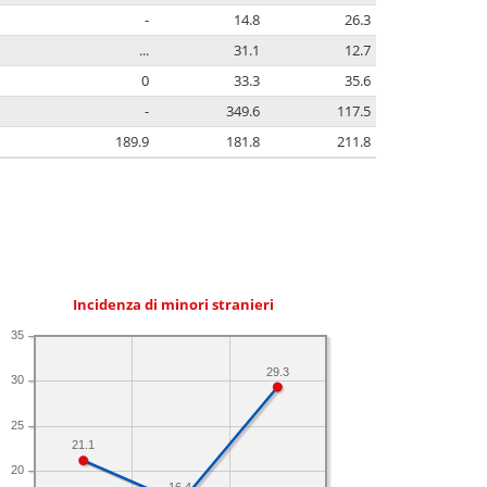
-
14.8
26.3
...
31.1
12.7
0
33.3
35.6
-
349.6
117.5
189.9
181.8
211.8
Incidenza di minori stranieri
35
29.3
30
25
21.1
20