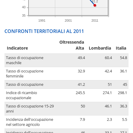
41.2
40
35
1991
2001
2011
CONFRONTI TERRITORIALI AL 2011
Oltressenda
Indicatore
Alta
Lombardia
Italia
Tasso di occupazione
49.4
60.4
54.8
maschile
Tasso di occupazione
32.9
42.4
36.1
femminile
Tasso di occupazione
41.2
51
45
Indice di ricambio
245.5
274.1
298.1
occupazionale
Tasso di occupazione 15-29
50
46.1
36.3
anni
Incidenza dell'occupazione
7.9
2.3
5.5
nel settore agricolo
Incidenza dell'occupazione
46
33.1
27.1