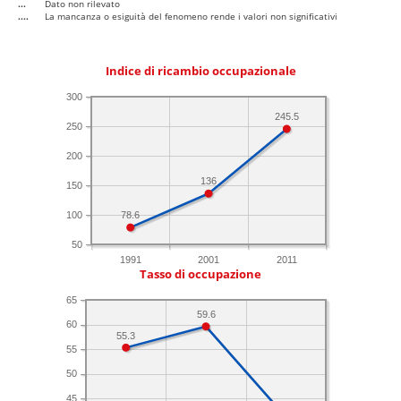
...
Dato non rilevato
....
La mancanza o esiguità del fenomeno rende i valori non significativi
Indice di ricambio occupazionale
300
245.5
250
200
136
150
100
78.6
50
1991
2001
2011
Tasso di occupazione
65
59.6
60
55.3
55
50
45