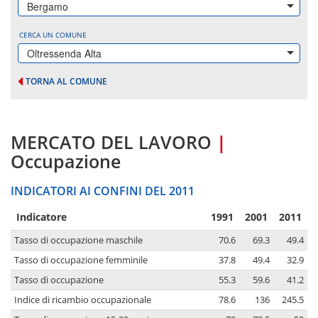
Bergamo
CERCA UN COMUNE
Oltressenda Alta
TORNA AL COMUNE
MERCATO DEL LAVORO
|
Occupazione
INDICATORI AI CONFINI DEL 2011
Indicatore
1991
2001
2011
Tasso di occupazione maschile
70.6
69.3
49.4
Tasso di occupazione femminile
37.8
49.4
32.9
Tasso di occupazione
55.3
59.6
41.2
Indice di ricambio occupazionale
78.6
136
245.5