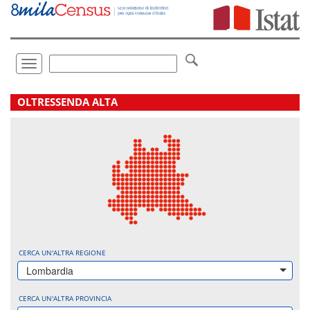
Vai
direttamente
a:
Contenuto
Ricerca
Toggle
navigation
.
OLTRESSENDA ALTA
CERCA UN'ALTRA REGIONE
Lombardia
CERCA UN'ALTRA PROVINCIA