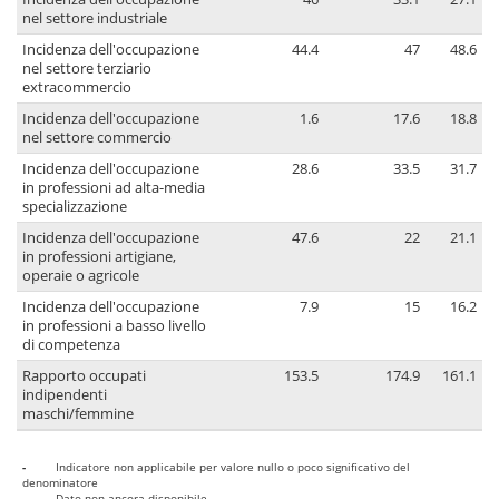
nel settore industriale
Incidenza dell'occupazione
44.4
47
48.6
nel settore terziario
extracommercio
Incidenza dell'occupazione
1.6
17.6
18.8
nel settore commercio
Incidenza dell'occupazione
28.6
33.5
31.7
in professioni ad alta-media
specializzazione
Incidenza dell'occupazione
47.6
22
21.1
in professioni artigiane,
operaie o agricole
Incidenza dell'occupazione
7.9
15
16.2
in professioni a basso livello
di competenza
Rapporto occupati
153.5
174.9
161.1
indipendenti
maschi/femmine
-
Indicatore non applicabile per valore nullo o poco significativo del
denominatore
..
Dato non ancora disponibile