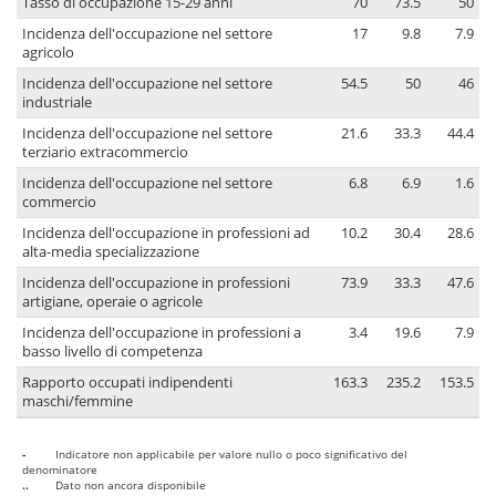
Tasso di occupazione 15-29 anni
70
73.5
50
Incidenza dell'occupazione nel settore
17
9.8
7.9
agricolo
Incidenza dell'occupazione nel settore
54.5
50
46
industriale
Incidenza dell'occupazione nel settore
21.6
33.3
44.4
terziario extracommercio
Incidenza dell'occupazione nel settore
6.8
6.9
1.6
commercio
Incidenza dell'occupazione in professioni ad
10.2
30.4
28.6
alta-media specializzazione
Incidenza dell'occupazione in professioni
73.9
33.3
47.6
artigiane, operaie o agricole
Incidenza dell'occupazione in professioni a
3.4
19.6
7.9
basso livello di competenza
Rapporto occupati indipendenti
163.3
235.2
153.5
maschi/femmine
-
Indicatore non applicabile per valore nullo o poco significativo del
denominatore
..
Dato non ancora disponibile