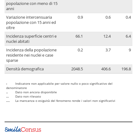
popolazione con meno di 15
anni
Variazione intercensuaria
0.9
0.6
0.4
popolazione con 15 anni ed
oltre
Incidenza superficie centri e
66.1
12.4
6.4
nuclei abitati
Incidenza della popolazione
0.2
3.7
9
residente nei nuclei e case
sparse
Densità demografica
2048.5
406.6
196.8
-
Indicatore non applicabile per valore nullo o poco significativo del
denominatore
..
Dato non ancora disponibile
...
Dato non rilevato
....
La mancanza o esiguità del fenomeno rende i valori non significativi