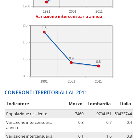
1700
1991
2001
2011
Variazione intercensuaria annua
2.0
1.8
1.5
0.9
1.0
0.8
0.5
1991
2001
2011
CONFRONTI TERRITORIALI AL 2011
Indicatore
Mozzo
Lombardia
Italia
Popolazione residente
7460
9704151
59433744
Variazione intercensuaria
0.8
0.7
0.4
annua
Variazione intercensuaria
0.1
1.6
0.3