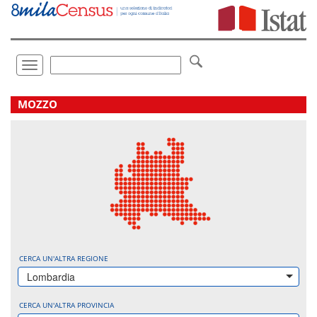
Vai
direttamente
a:
Contenuto
Ricerca
Toggle
navigation
.
MOZZO
CERCA UN'ALTRA REGIONE
Lombardia
CERCA UN'ALTRA PROVINCIA