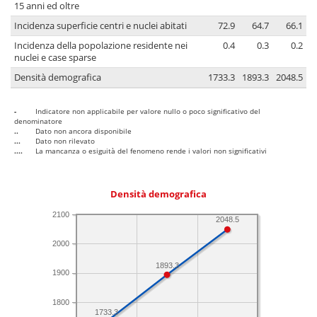
15 anni ed oltre
Incidenza superficie centri e nuclei abitati
72.9
64.7
66.1
Incidenza della popolazione residente nei
0.4
0.3
0.2
nuclei e case sparse
Densità demografica
1733.3
1893.3
2048.5
-
Indicatore non applicabile per valore nullo o poco significativo del
denominatore
..
Dato non ancora disponibile
...
Dato non rilevato
....
La mancanza o esiguità del fenomeno rende i valori non significativi
Densità demografica
2100
2048.5
2000
1893.3
1900
1800
1733.3