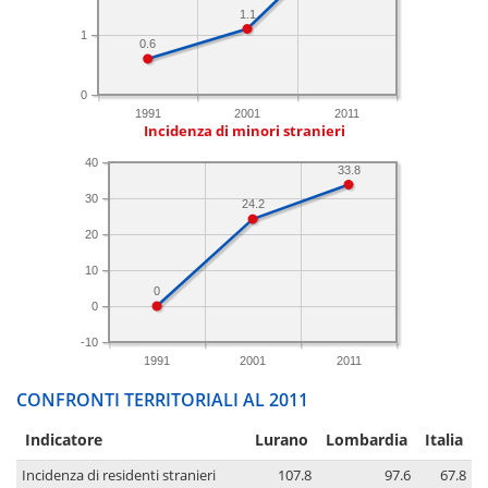
1.1
1
0.6
0
1991
2001
2011
Incidenza di minori stranieri
40
33.8
30
24.2
20
10
0
0
-10
1991
2001
2011
CONFRONTI TERRITORIALI AL 2011
Indicatore
Lurano
Lombardia
Italia
Incidenza di residenti stranieri
107.8
97.6
67.8