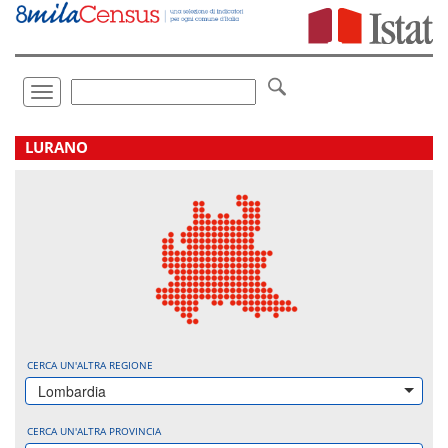
Vai
direttamente
a:
Contenuto
Ricerca
Toggle
navigation
.
LURANO
CERCA UN'ALTRA REGIONE
Lombardia
CERCA UN'ALTRA PROVINCIA