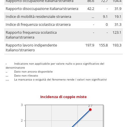
Rapporto occupazione italiana/straniera
86.6
72.7
104.4
Rapporto disoccupazione italiana/straniera
42.2
-
31.9
Indice di mobilità residenziale straniera
...
9.1
19.1
Indice di frequenza scolastica straniera
-
0
31.3
Rapporto frequenza scolastica
-
-
123.1
italiana/straniera
Rapporto lavoro indipendente
197.9
155.8
193.3
italiano/straniero
-
Indicatore non applicabile per valore nullo o poco significativo del
denominatore
..
Dato non ancora disponibile
...
Dato non rilevato
....
La mancanza o esiguità del fenomeno rende i valori non significativi
Incidenza di coppie miste
3
2.7
2