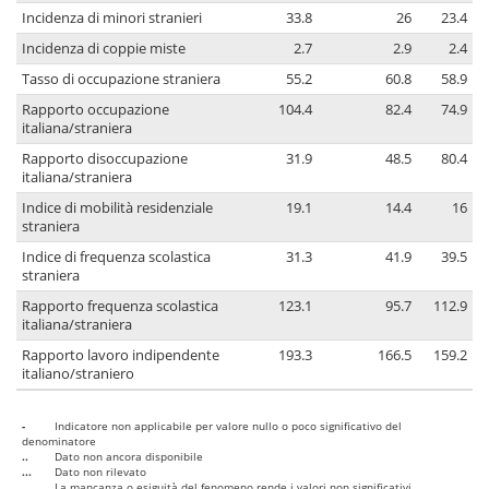
Incidenza di minori stranieri
33.8
26
23.4
Incidenza di coppie miste
2.7
2.9
2.4
Tasso di occupazione straniera
55.2
60.8
58.9
Rapporto occupazione
104.4
82.4
74.9
italiana/straniera
Rapporto disoccupazione
31.9
48.5
80.4
italiana/straniera
Indice di mobilità residenziale
19.1
14.4
16
straniera
Indice di frequenza scolastica
31.3
41.9
39.5
straniera
Rapporto frequenza scolastica
123.1
95.7
112.9
italiana/straniera
Rapporto lavoro indipendente
193.3
166.5
159.2
italiano/straniero
-
Indicatore non applicabile per valore nullo o poco significativo del
denominatore
..
Dato non ancora disponibile
...
Dato non rilevato
....
La mancanza o esiguità del fenomeno rende i valori non significativi