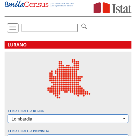
Vai
direttamente
a:
Contenuto
Ricerca
Toggle
navigation
.
LURANO
CERCA UN'ALTRA REGIONE
Lombardia
CERCA UN'ALTRA PROVINCIA