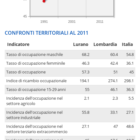
45
1991
2001
2011
CONFRONTI TERRITORIALI AL 2011
Indicatore
Lurano
Lombardia
Italia
Tasso di occupazione maschile
68.2
60.4
54.8
Tasso di occupazione femminile
46.3
42.4
36.1
Tasso di occupazione
57.3
51
45
Indice di ricambio occupazionale
194.1
274.1
298.1
Tasso di occupazione 15-29 anni
55
46.1
36.3
Incidenza dell'occupazione nel
2.1
2.3
5.5
settore agricolo
Incidenza dell'occupazione nel
55.8
33.1
27.1
settore industriale
Incidenza dell'occupazione nel
27.1
47
48.6
settore terziario extracommercio