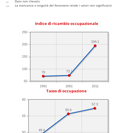
...
Dato non rilevato
....
La mancanza o esiguità del fenomeno rende i valori non significativi
Indice di ricambio occupazionale
250
194.1
200
150
100
73.1
70
50
1991
2001
2011
Tasso di occupazione
60
57.3
55.6
55
49.4
50