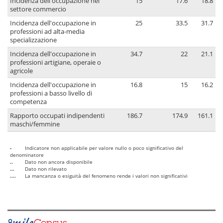
Incidenza dell'occupazione nel
15
17.6
18.8
settore commercio
Incidenza dell'occupazione in
25
33.5
31.7
professioni ad alta-media
specializzazione
Incidenza dell'occupazione in
34.7
22
21.1
professioni artigiane, operaie o
agricole
Incidenza dell'occupazione in
16.8
15
16.2
professioni a basso livello di
competenza
Rapporto occupati indipendenti
186.7
174.9
161.1
maschi/femmine
-
Indicatore non applicabile per valore nullo o poco significativo del
denominatore
..
Dato non ancora disponibile
...
Dato non rilevato
....
La mancanza o esiguità del fenomeno rende i valori non significativi