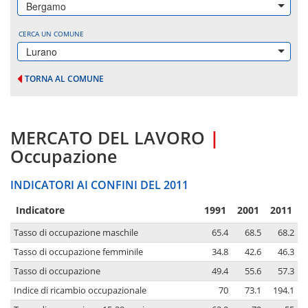
Bergamo
CERCA UN COMUNE
Lurano
TORNA AL COMUNE
MERCATO DEL LAVORO
|
Occupazione
INDICATORI AI CONFINI DEL 2011
Indicatore
1991
2001
2011
Tasso di occupazione maschile
65.4
68.5
68.2
Tasso di occupazione femminile
34.8
42.6
46.3
Tasso di occupazione
49.4
55.6
57.3
Indice di ricambio occupazionale
70
73.1
194.1