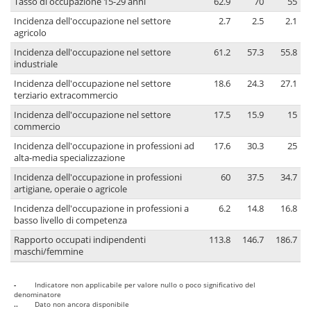
Tasso di occupazione 15-29 anni
62.9
70
55
Incidenza dell'occupazione nel settore
2.7
2.5
2.1
agricolo
Incidenza dell'occupazione nel settore
61.2
57.3
55.8
industriale
Incidenza dell'occupazione nel settore
18.6
24.3
27.1
terziario extracommercio
Incidenza dell'occupazione nel settore
17.5
15.9
15
commercio
Incidenza dell'occupazione in professioni ad
17.6
30.3
25
alta-media specializzazione
Incidenza dell'occupazione in professioni
60
37.5
34.7
artigiane, operaie o agricole
Incidenza dell'occupazione in professioni a
6.2
14.8
16.8
basso livello di competenza
Rapporto occupati indipendenti
113.8
146.7
186.7
maschi/femmine
-
Indicatore non applicabile per valore nullo o poco significativo del
denominatore
..
Dato non ancora disponibile