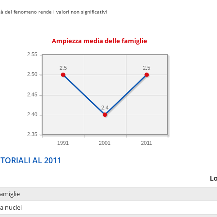
 del fenomeno rende i valori non significativi
Ampiezza media delle famiglie
2.55
2.5
2.5
2.50
2.45
2.4
2.40
2.35
1991
2001
2011
TORIALI AL 2011
Lo
amiglie
a nuclei