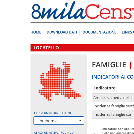
Vai
direttamente
a:
Contenuto
Ricerca
HOME
DOWNLOAD DATI
DOCUMENTAZIONE
LINKS 
.
LOCATELLO
FAMIGLIE
|
INDICATORI AI CO
Indicatore
Ampiezza media delle f
Incidenza famiglie senz
CERCA UN'ALTRA REGIONE
Incidenza famiglie con 
Lombardia
-
Indicatore non applica
CERCA UN'ALTRA PROVINCIA
..
Dato non ancora dispo