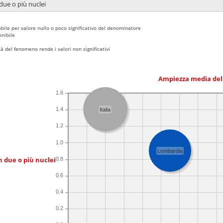
due o più nuclei
bile per valore nullo o poco significativo del denominatore
nibile
 del fenomeno rende i valori non significativi
Ampiezza media del
1.6
1.4
Italia
1.2
1.0
Lombardia
n due o più nuclei
0.8
0.6
0.4
0.2