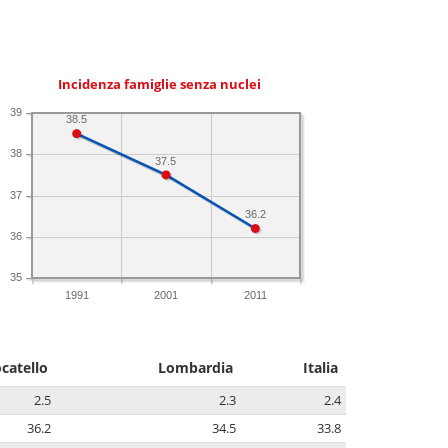
Incidenza famiglie senza nuclei
39
38.5
38
37.5
37
36.2
36
35
1991
2001
2011
catello
Lombardia
Italia
2.5
2.3
2.4
36.2
34.5
33.8