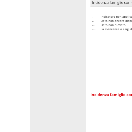
Incidenza famiglie con 
-
Indicatore non applica
..
Dato non ancora dispo
...
Dato non rilevato
....
La mancanza o esiguità
Incidenza famiglie co