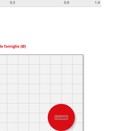
0.3
0.9
1.4
le famiglie
[Ø]
Locatello