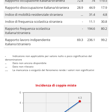
Rapporto occupazione italiana/straniera
72.4
74
119.5
Rapporto disoccupazione italiana/straniera
28.9
44.9
17.9
Indice di mobilità residenziale straniera
...
31.4
4.8
Indice di frequenza scolastica straniera
-
11.1
30.8
Rapporto frequenza scolastica
-
194.6
80.2
italiana/straniera
Rapporto lavoro indipendente
69.3
236.1
99.2
italiano/straniero
-
Indicatore non applicabile per valore nullo o poco significativo del
denominatore
..
Dato non ancora disponibile
...
Dato non rilevato
....
La mancanza o esiguità del fenomeno rende i valori non significativi
Incidenza di coppie miste
6
4.3
4