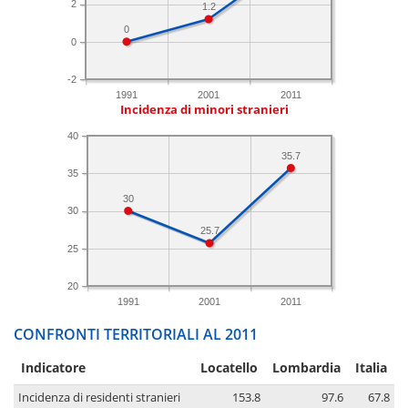
2
1.2
0
0
-2
1991
2001
2011
Incidenza di minori stranieri
40
35.7
35
30
30
25.7
25
20
1991
2001
2011
CONFRONTI TERRITORIALI AL 2011
Indicatore
Locatello
Lombardia
Italia
Incidenza di residenti stranieri
153.8
97.6
67.8