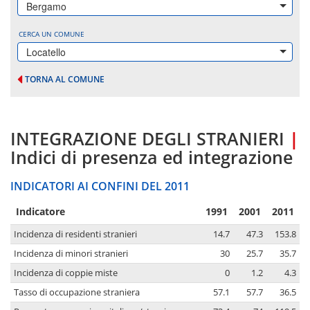
Bergamo
CERCA UN COMUNE
Locatello
TORNA AL COMUNE
INTEGRAZIONE DEGLI STRANIERI
|
Indici di presenza ed integrazione
INDICATORI AI CONFINI DEL 2011
Indicatore
1991
2001
2011
Incidenza di residenti stranieri
14.7
47.3
153.8
Incidenza di minori stranieri
30
25.7
35.7
Incidenza di coppie miste
0
1.2
4.3
Tasso di occupazione straniera
57.1
57.7
36.5