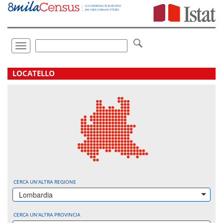
Vai
direttamente
a:
Contenuto
Ricerca
Toggle
navigation
.
LOCATELLO
CERCA UN'ALTRA REGIONE
Lombardia
CERCA UN'ALTRA PROVINCIA