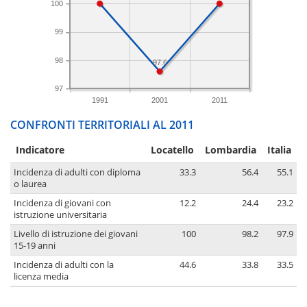
100
99
98
97.6
97
1991
2001
2011
CONFRONTI TERRITORIALI AL 2011
Indicatore
Locatello
Lombardia
Italia
Incidenza di adulti con diploma
33.3
56.4
55.1
o laurea
Incidenza di giovani con
12.2
24.4
23.2
istruzione universitaria
Livello di istruzione dei giovani
100
98.2
97.9
15-19 anni
Incidenza di adulti con la
44.6
33.8
33.5
licenza media