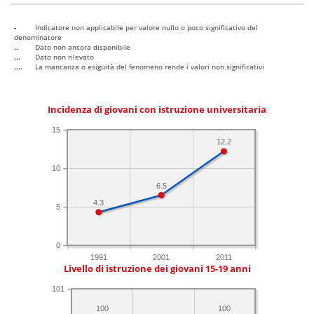
-
Indicatore non applicabile per valore nullo o poco significativo del
denominatore
..
Dato non ancora disponibile
...
Dato non rilevato
....
La mancanza o esiguità del fenomeno rende i valori non significativi
Incidenza di giovani con istruzione universitaria
15
12.2
10
6.5
4.3
5
0
1991
2001
2011
Livello di istruzione dei giovani 15-19 anni
101
100
100