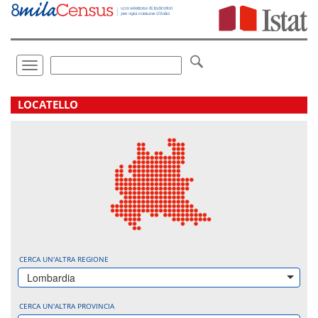
Vai
direttamente
a:
Contenuto
Ricerca
Toggle
navigation
.
LOCATELLO
CERCA UN'ALTRA REGIONE
Lombardia
CERCA UN'ALTRA PROVINCIA