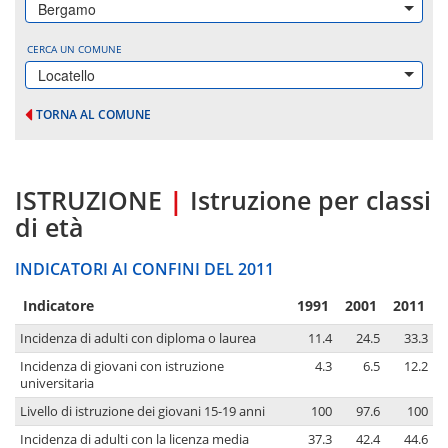
Bergamo
CERCA UN COMUNE
Locatello
TORNA AL COMUNE
ISTRUZIONE
|
Istruzione per classi
di età
INDICATORI AI CONFINI DEL 2011
Indicatore
1991
2001
2011
Incidenza di adulti con diploma o laurea
11.4
24.5
33.3
Incidenza di giovani con istruzione
4.3
6.5
12.2
universitaria
Livello di istruzione dei giovani 15-19 anni
100
97.6
100
Incidenza di adulti con la licenza media
37.3
42.4
44.6