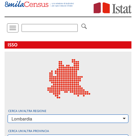
Vai
direttamente
a:
Contenuto
Ricerca
Toggle
navigation
.
ISSO
CERCA UN'ALTRA REGIONE
Lombardia
CERCA UN'ALTRA PROVINCIA