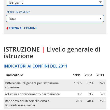
Bergamo
CERCA UN COMUNE
Isso
TORNA AL COMUNE
ISTRUZIONE
|
Livello generale di
istruzione
INDICATORI AI CONFINI DEL 2011
Indicatore
1991
2001
2011
Differenziali di genere per l'istruzione
109.6
62.4
74.9
superiore
Adulti in apprendimento permanente
1.7
3.7
4.3
Rapporto adulti con diploma o
20.8
48.4
75.6
laurea/licenza media