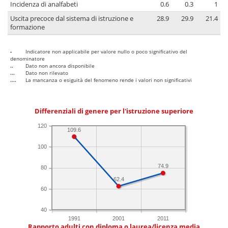
Incidenza di analfabeti
0.6
0.3
1
Uscita precoce dal sistema di istruzione e
28.9
29.9
21.4
formazione
-
Indicatore non applicabile per valore nullo o poco significativo del
denominatore
..
Dato non ancora disponibile
...
Dato non rilevato
....
La mancanza o esiguità del fenomeno rende i valori non significativi
Differenziali di genere per l'istruzione superiore
120
109.6
100
74.9
80
62.4
60
40
1991
2001
2011
Rapporto adulti con diploma o laurea/licenza media