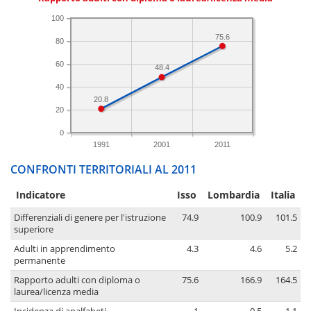
100
75.6
80
60
48.4
40
20.8
20
0
1991
2001
2011
CONFRONTI TERRITORIALI AL 2011
Indicatore
Isso
Lombardia
Italia
Differenziali di genere per l'istruzione
74.9
100.9
101.5
superiore
Adulti in apprendimento
4.3
4.6
5.2
permanente
Rapporto adulti con diploma o
75.6
166.9
164.5
laurea/licenza media