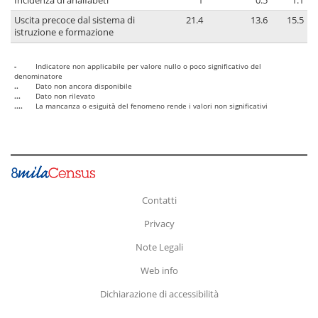
Incidenza di analfabeti
1
0.5
1.1
Uscita precoce dal sistema di
21.4
13.6
15.5
istruzione e formazione
-
Indicatore non applicabile per valore nullo o poco significativo del
denominatore
..
Dato non ancora disponibile
...
Dato non rilevato
....
La mancanza o esiguità del fenomeno rende i valori non significativi
Contatti
Privacy
Note Legali
Web info
Dichiarazione di accessibilità