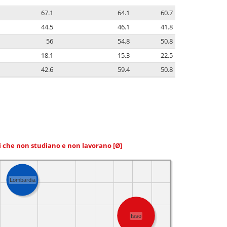
67.1
64.1
60.7
44.5
46.1
41.8
56
54.8
50.8
18.1
15.3
22.5
42.6
59.4
50.8
ni che non studiano e non lavorano
[Ø]
Lombardia
Isso