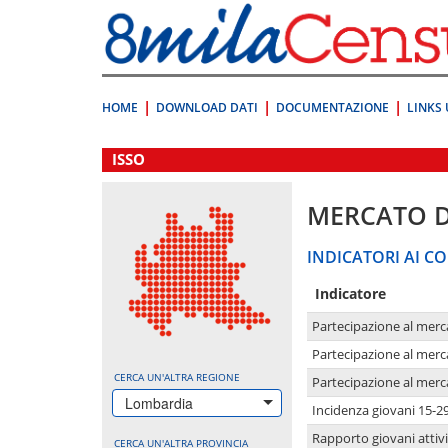
Vai
direttamente
a:
Contenuto
Ricerca
HOME
DOWNLOAD DATI
DOCUMENTAZIONE
LINKS 
.
ISSO
MERCATO 
INDICATORI AI CO
Indicatore
Partecipazione al merc
Partecipazione al merc
CERCA UN'ALTRA REGIONE
Partecipazione al merc
Lombardia
Incidenza giovani 15-2
Rapporto giovani attivi
CERCA UN'ALTRA PROVINCIA