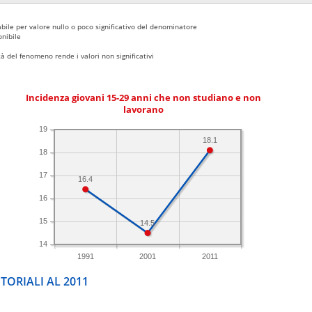
bile per valore nullo o poco significativo del denominatore
nibile
 del fenomeno rende i valori non significativi
Incidenza giovani 15-29 anni che non studiano e non
lavorano
19
18.1
18
17
16.4
16
15
14.5
14
1991
2001
2011
TORIALI AL 2011