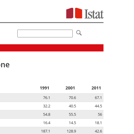
one
1991
2001
2011
76.1
70.6
67.1
32.2
40.5
44.5
54.8
55.5
56
16.4
14.5
18.1
187.1
128.9
42.6