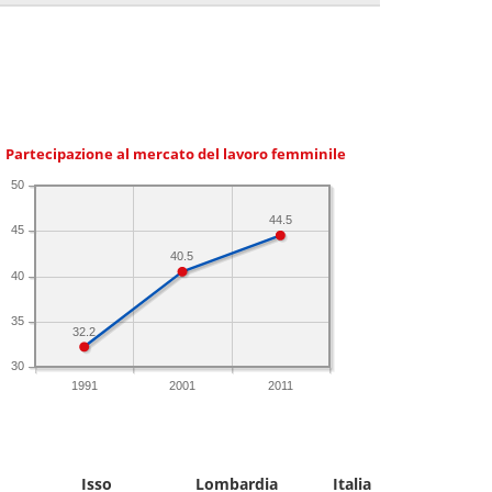
Partecipazione al mercato del lavoro femminile
50
44.5
45
40.5
40
35
32.2
30
1991
2001
2011
Isso
Lombardia
Italia