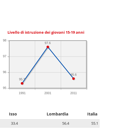
Livello di istruzione dei giovani 15-19 anni
98
97.6
97
96
95.6
95.3
95
1991
2001
2011
Isso
Lombardia
Italia
33.4
56.4
55.1