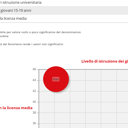
n istruzione universitaria
i giovani 15-19 anni
 la licenza media
bile per valore nullo o poco significativo del denominatore
nibile
 del fenomeno rende i valori non significativi
Livello di istruzione dei 
46
Isso
44
42
40
n la licenza media
38
36