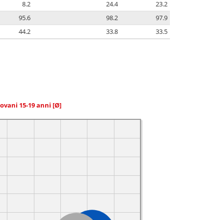
8.2
24.4
23.2
95.6
98.2
97.9
44.2
33.8
33.5
giovani 15-19 anni
[Ø]