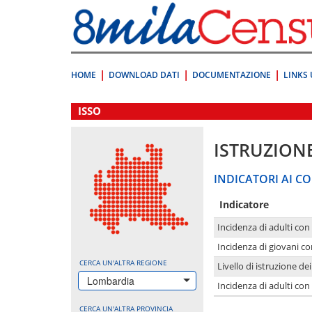
Vai
direttamente
a:
Contenuto
Ricerca
HOME
DOWNLOAD DATI
DOCUMENTAZIONE
LINKS 
.
ISSO
ISTRUZION
INDICATORI AI CO
Indicatore
Incidenza di adulti con
Incidenza di giovani co
CERCA UN'ALTRA REGIONE
Livello di istruzione de
Lombardia
Incidenza di adulti con
CERCA UN'ALTRA PROVINCIA