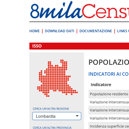
Vai
direttamente
a:
Contenuto
Ricerca
HOME
DOWNLOAD DATI
DOCUMENTAZIONE
LINKS 
.
ISSO
POPOLAZI
INDICATORI AI CO
Indicatore
Popolazione residente
Variazione intercensua
CERCA UN'ALTRA REGIONE
Variazione intercensua
Lombardia
Variazione intercensua
Incidenza superficie cen
CERCA UN'ALTRA PROVINCIA