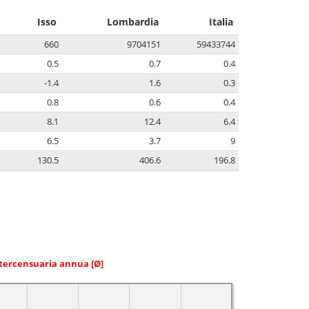
Isso
Lombardia
Italia
660
9704151
59433744
0.5
0.7
0.4
-1.4
1.6
0.3
0.8
0.6
0.4
8.1
12.4
6.4
6.5
3.7
9
130.5
406.6
196.8
ntercensuaria annua
[Ø]