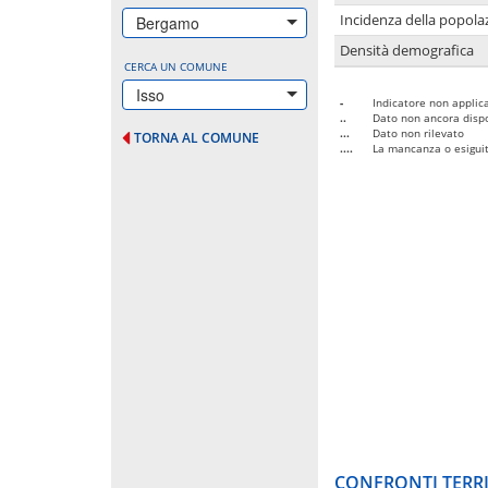
Incidenza della popolaz
Bergamo
Densità demografica
CERCA UN COMUNE
Isso
-
Indicatore non applica
..
Dato non ancora dispo
...
Dato non rilevato
TORNA AL COMUNE
....
La mancanza o esiguità
CONFRONTI TERRI