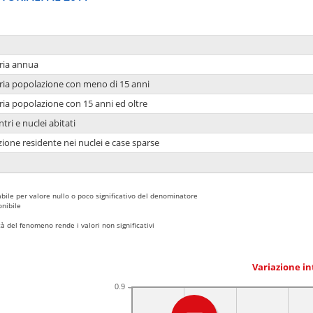
ria annua
ria popolazione con meno di 15 anni
ria popolazione con 15 anni ed oltre
tri e nuclei abitati
ione residente nei nuclei e case sparse
bile per valore nullo o poco significativo del denominatore
nibile
 del fenomeno rende i valori non significativi
Variazione i
0.9