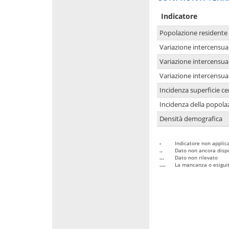
Indicatore
Popolazione residente
Variazione intercensua
Variazione intercensua
Variazione intercensua
Incidenza superficie cen
Incidenza della popolaz
Densità demografica
-
Indicatore non applica
..
Dato non ancora dispo
...
Dato non rilevato
....
La mancanza o esiguità