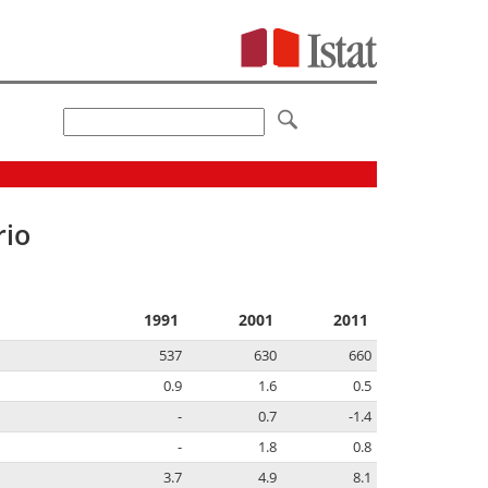
rio
1991
2001
2011
537
630
660
0.9
1.6
0.5
-
0.7
-1.4
-
1.8
0.8
3.7
4.9
8.1