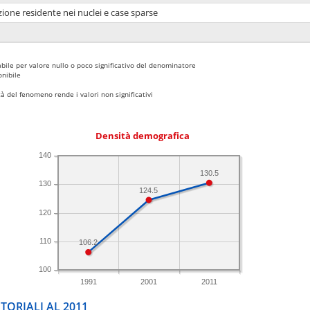
ione residente nei nuclei e case sparse
bile per valore nullo o poco significativo del denominatore
nibile
 del fenomeno rende i valori non significativi
Densità demografica
140
130.5
130
124.5
120
110
106.2
100
1991
2001
2011
TORIALI AL 2011