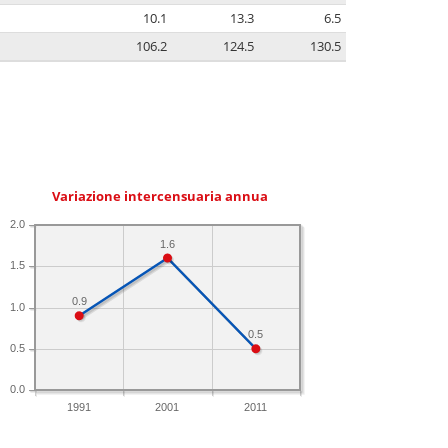
10.1
13.3
6.5
106.2
124.5
130.5
Variazione intercensuaria annua
2.0
1.6
1.5
0.9
1.0
0.5
0.5
0.0
1991
2001
2011