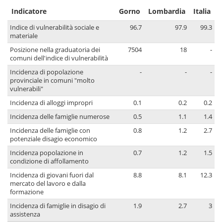
Indicatore
Gorno
Lombardia
Italia
Indice di vulnerabilità sociale e
96.7
97.9
99.3
materiale
Posizione nella graduatoria dei
7504
18
-
comuni dell'indice di vulnerabilità
Incidenza di popolazione
-
-
-
provinciale in comuni "molto
vulnerabili"
Incidenza di alloggi impropri
0.1
0.2
0.2
Incidenza delle famiglie numerose
0.5
1.1
1.4
Incidenza delle famiglie con
0.8
1.2
2.7
potenziale disagio economico
Incidenza popolazione in
0.7
1.2
1.5
condizione di affollamento
Incidenza di giovani fuori dal
8.8
8.1
12.3
mercato del lavoro e dalla
formazione
Incidenza di famiglie in disagio di
1.9
2.7
3
assistenza