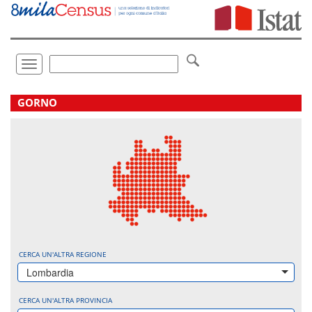
Vai
direttamente
a:
Contenuto
Ricerca
Toggle
navigation
.
GORNO
CERCA UN'ALTRA REGIONE
Lombardia
CERCA UN'ALTRA PROVINCIA