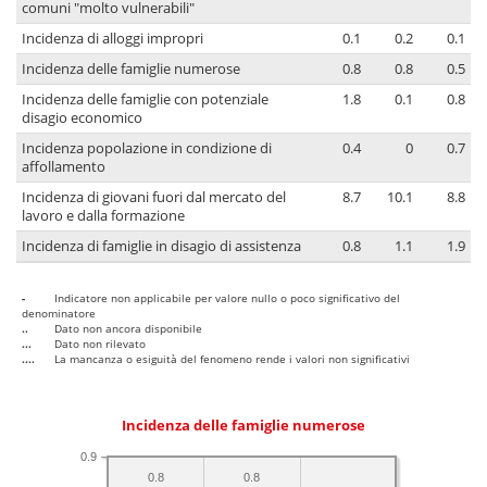
comuni "molto vulnerabili"
Incidenza di alloggi impropri
0.1
0.2
0.1
Incidenza delle famiglie numerose
0.8
0.8
0.5
Incidenza delle famiglie con potenziale
1.8
0.1
0.8
disagio economico
Incidenza popolazione in condizione di
0.4
0
0.7
affollamento
Incidenza di giovani fuori dal mercato del
8.7
10.1
8.8
lavoro e dalla formazione
Incidenza di famiglie in disagio di assistenza
0.8
1.1
1.9
-
Indicatore non applicabile per valore nullo o poco significativo del
denominatore
..
Dato non ancora disponibile
...
Dato non rilevato
....
La mancanza o esiguità del fenomeno rende i valori non significativi
Incidenza delle famiglie numerose
0.9
0.8
0.8