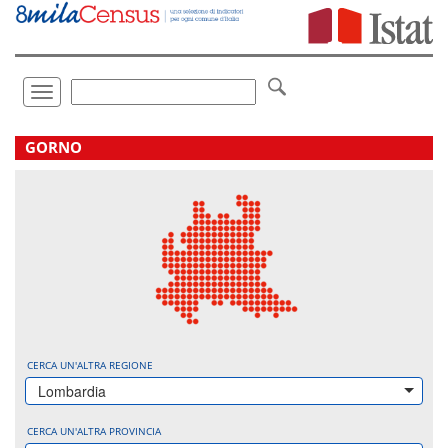
Vai
direttamente
a:
Contenuto
Ricerca
Toggle
navigation
.
GORNO
CERCA UN'ALTRA REGIONE
Lombardia
CERCA UN'ALTRA PROVINCIA