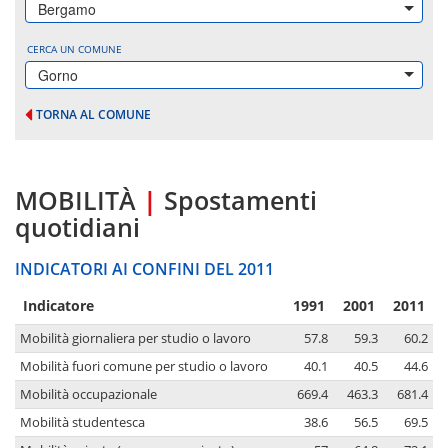
Bergamo
CERCA UN COMUNE
Gorno
TORNA AL COMUNE
MOBILITÀ
|
Spostamenti
quotidiani
INDICATORI AI CONFINI DEL 2011
Indicatore
1991
2001
2011
Mobilità giornaliera per studio o lavoro
57.8
59.3
60.2
Mobilità fuori comune per studio o lavoro
40.1
40.5
44.6
Mobilità occupazionale
669.4
463.3
681.4
Mobilità studentesca
38.6
56.5
69.5