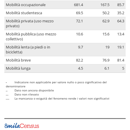
Mobilità occupazionale
681.4
167.5
85.7
Mobilità studentesca
69.5
50.2
35.2
Mobilità privata (uso mezzo
72.1
62.9
64.3
privato)
Mobilità pubblica (uso mezzo
10.6
15.6
13.4
collettivo)
Mobilità lenta (a piedi o in
9.7
19
19.1
bicicletta)
Mobilità breve
82.2
76.9
81.4
Mobilità lunga
4.5
6.1
5
-
Indicatore non applicabile per valore nullo o poco significativo del
denominatore
..
Dato non ancora disponibile
...
Dato non rilevato
....
La mancanza o esiguità del fenomeno rende i valori non significativi