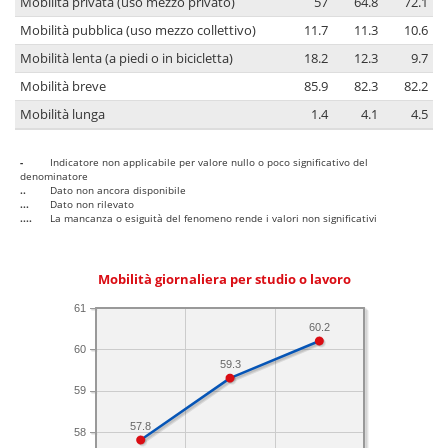
Mobilità privata (uso mezzo privato)
57
64.8
72.1
Mobilità pubblica (uso mezzo collettivo)
11.7
11.3
10.6
Mobilità lenta (a piedi o in bicicletta)
18.2
12.3
9.7
Mobilità breve
85.9
82.3
82.2
Mobilità lunga
1.4
4.1
4.5
-
Indicatore non applicabile per valore nullo o poco significativo del
denominatore
..
Dato non ancora disponibile
...
Dato non rilevato
....
La mancanza o esiguità del fenomeno rende i valori non significativi
Mobilità giornaliera per studio o lavoro
61
60.2
60
59.3
59
57.8
58