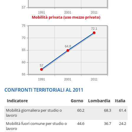
57
1991
2001
2011
Mobilità privata (uso mezzo privato)
75
72.1
70
64.8
65
60
57
55
1991
2001
2011
CONFRONTI TERRITORIALI AL 2011
Indicatore
Gorno
Lombardia
Italia
Mobilità giornaliera per studio o
60.2
68.3
61.4
lavoro
Mobilità fuori comune per studio o
44.6
36.7
24.2
lavoro