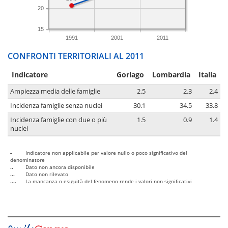
20
15
1991
2001
2011
CONFRONTI TERRITORIALI AL 2011
Indicatore
Gorlago
Lombardia
Italia
Ampiezza media delle famiglie
2.5
2.3
2.4
Incidenza famiglie senza nuclei
30.1
34.5
33.8
Incidenza famiglie con due o più
1.5
0.9
1.4
nuclei
-
Indicatore non applicabile per valore nullo o poco significativo del
denominatore
..
Dato non ancora disponibile
...
Dato non rilevato
....
La mancanza o esiguità del fenomeno rende i valori non significativi