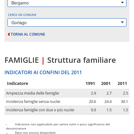
Bergamo
CERCA UN COMUNE
Gorlago
TORNA AL COMUNE
FAMIGLIE
|
Struttura familiare
INDICATORI AI CONFINI DEL 2011
Indicatore
1991
2001
2011
Ampiezza media delle famiglie
2.9
2.7
2.5
Incidenza famiglie senza nuclei
20.6
24.4
30.1
Incidenza famiglie con due o più nuclei
0.9
1.5
1.5
-
Indicatore non applicabile per valore nullo o poco significativo del
denominatore
..
Dato non ancora disponibile