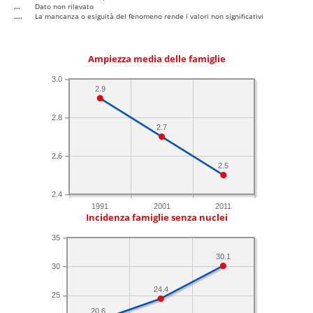
...
Dato non rilevato
....
La mancanza o esiguità del fenomeno rende i valori non significativi
Ampiezza media delle famiglie
3.0
2.9
2.8
2.7
2.6
2.5
2.4
1991
2001
2011
Incidenza famiglie senza nuclei
35
30.1
30
24.4
25
20.6