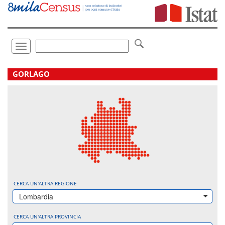
Vai
direttamente
a:
Contenuto
Ricerca
Toggle
navigation
.
GORLAGO
CERCA UN'ALTRA REGIONE
Lombardia
CERCA UN'ALTRA PROVINCIA