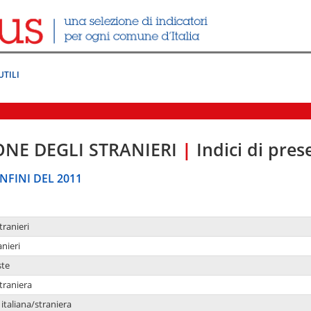
UTILI
ONE DEGLI STRANIERI
|
Indici di pre
NFINI DEL 2011
tranieri
anieri
ste
traniera
taliana/straniera