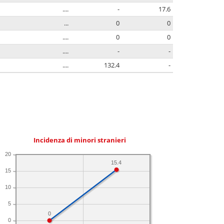
....
-
17.6
...
0
0
....
0
0
....
-
-
....
132.4
-
Incidenza di minori stranieri
20
15.4
15
10
5
0
0