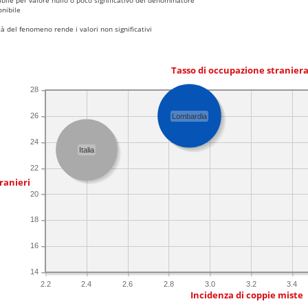
nibile
 del fenomeno rende i valori non significativi
Tasso di occupazione stranier
28
26
Lombardia
24
Italia
22
ranieri
20
18
16
14
2.2
2.4
2.6
2.8
3.0
3.2
3.4
Incidenza di coppie miste