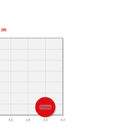
a
[Ø]
Gerosa
3.6
3.8
4.0
4.2