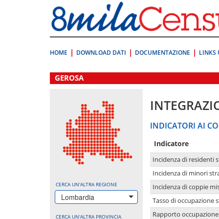
Vai
direttamente
a:
Contenuto
Ricerca
HOME
DOWNLOAD DATI
DOCUMENTAZIONE
LINKS 
.
GEROSA
INTEGRAZI
INDICATORI AI CO
Indicatore
Incidenza di residenti s
Incidenza di minori str
CERCA UN'ALTRA REGIONE
Incidenza di coppie mi
Lombardia
Tasso di occupazione s
Rapporto occupazione i
CERCA UN'ALTRA PROVINCIA