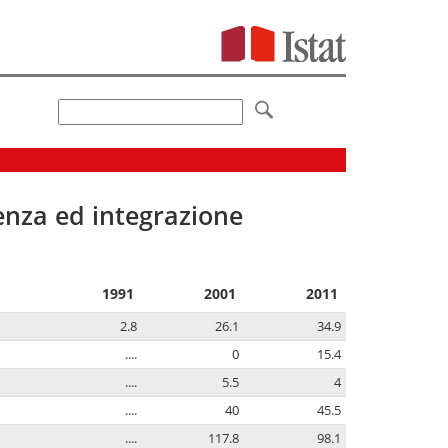
senza ed integrazione
1991
2001
2011
2.8
26.1
34.9
....
0
15.4
....
5.5
4
....
40
45.5
....
117.8
98.1