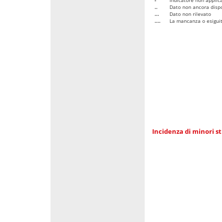
..
Dato non ancora dispo
...
Dato non rilevato
....
La mancanza o esiguità
Incidenza di minori st