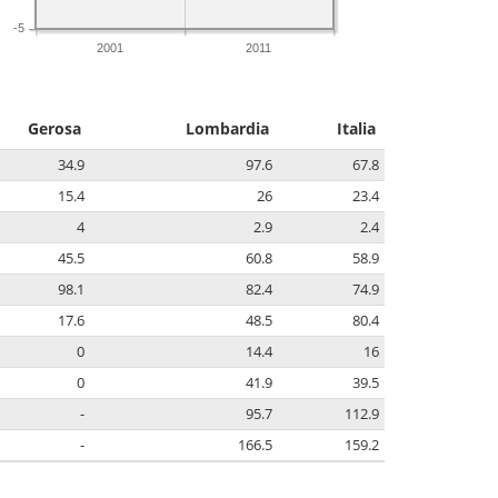
-5
2001
2011
Gerosa
Lombardia
Italia
34.9
97.6
67.8
15.4
26
23.4
4
2.9
2.4
45.5
60.8
58.9
98.1
82.4
74.9
17.6
48.5
80.4
0
14.4
16
0
41.9
39.5
-
95.7
112.9
-
166.5
159.2