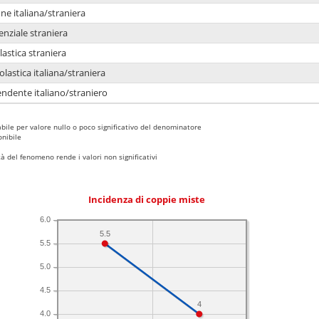
e italiana/straniera
enziale straniera
lastica straniera
lastica italiana/straniera
ndente italiano/straniero
bile per valore nullo o poco significativo del denominatore
nibile
 del fenomeno rende i valori non significativi
Incidenza di coppie miste
6.0
5.5
5.5
5.0
4.5
4
4.0