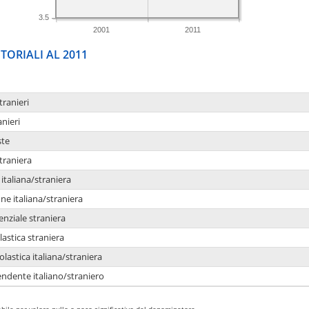
3.5
2001
2011
TORIALI AL 2011
tranieri
anieri
ste
traniera
taliana/straniera
e italiana/straniera
enziale straniera
lastica straniera
lastica italiana/straniera
ndente italiano/straniero
bile per valore nullo o poco significativo del denominatore