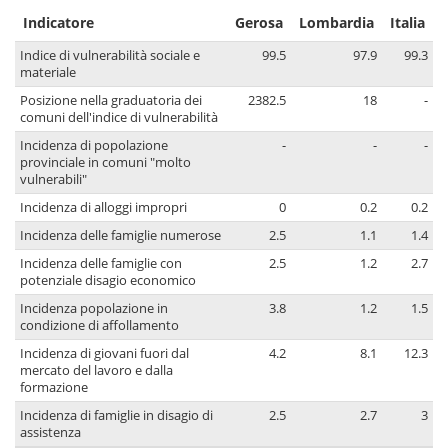
Indicatore
Gerosa
Lombardia
Italia
Indice di vulnerabilità sociale e
99.5
97.9
99.3
materiale
Posizione nella graduatoria dei
2382.5
18
-
comuni dell'indice di vulnerabilità
Incidenza di popolazione
-
-
-
provinciale in comuni "molto
vulnerabili"
Incidenza di alloggi impropri
0
0.2
0.2
Incidenza delle famiglie numerose
2.5
1.1
1.4
Incidenza delle famiglie con
2.5
1.2
2.7
potenziale disagio economico
Incidenza popolazione in
3.8
1.2
1.5
condizione di affollamento
Incidenza di giovani fuori dal
4.2
8.1
12.3
mercato del lavoro e dalla
formazione
Incidenza di famiglie in disagio di
2.5
2.7
3
assistenza