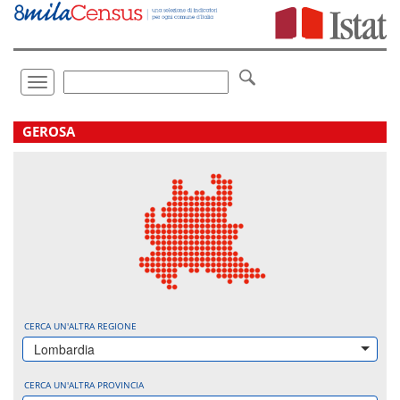
Vai
direttamente
a:
Contenuto
Ricerca
Toggle
navigation
.
GEROSA
CERCA UN'ALTRA REGIONE
Lombardia
CERCA UN'ALTRA PROVINCIA