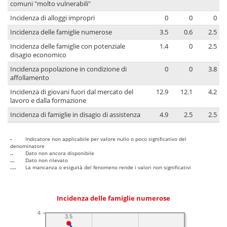
comuni "molto vulnerabili"
Incidenza di alloggi impropri
0
0
0
Incidenza delle famiglie numerose
3.5
0.6
2.5
Incidenza delle famiglie con potenziale
1.4
0
2.5
disagio economico
Incidenza popolazione in condizione di
0
0
3.8
affollamento
Incidenza di giovani fuori dal mercato del
12.9
12.1
4.2
lavoro e dalla formazione
Incidenza di famiglie in disagio di assistenza
4.9
2.5
2.5
-
Indicatore non applicabile per valore nullo o poco significativo del
denominatore
..
Dato non ancora disponibile
...
Dato non rilevato
....
La mancanza o esiguità del fenomeno rende i valori non significativi
Incidenza delle famiglie numerose
4
3.5