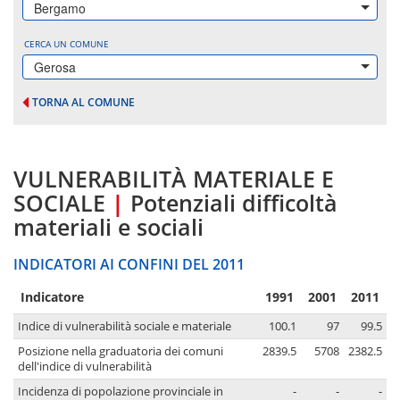
Bergamo
CERCA UN COMUNE
Gerosa
TORNA AL COMUNE
VULNERABILITÀ MATERIALE E
SOCIALE
|
Potenziali difficoltà
materiali e sociali
INDICATORI AI CONFINI DEL 2011
Indicatore
1991
2001
2011
Indice di vulnerabilità sociale e materiale
100.1
97
99.5
Posizione nella graduatoria dei comuni
2839.5
5708
2382.5
dell'indice di vulnerabilità
Incidenza di popolazione provinciale in
-
-
-