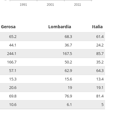
1991
2001
2011
Gerosa
Lombardia
Italia
65.2
68.3
61.4
44.1
36.7
24.2
244.1
167.5
85.7
166.7
50.2
35.2
57.1
62.9
64.3
15.3
15.6
13.4
20.6
19
19.1
69.8
76.9
81.4
10.6
6.1
5