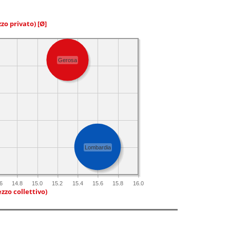
zzo privato)
[Ø]
Gerosa
Lombardia
6
14.8
15.0
15.2
15.4
15.6
15.8
16.0
zzo collettivo)