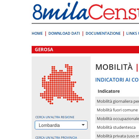
Vai
direttamente
a:
Contenuto
Ricerca
HOME
DOWNLOAD DATI
DOCUMENTAZIONE
LINKS 
.
GEROSA
MOBILITÀ
INDICATORI AI CO
Indicatore
Mobilità giornaliera pe
Mobilità fuori comune 
CERCA UN'ALTRA REGIONE
Mobilità occupazional
Lombardia
Mobilità studentesca
Mobilità privata (uso 
CERCA UN'ALTRA PROVINCIA