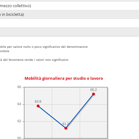
mezzo collettivo)
 in bicicletta)
bile per valore nullo o poco significativo del denominatore
nibile
 del fenomeno rende i valori non significativi
Mobilità giornaliera per studio o lavoro
66
65.2
63.8
64
62
61.2
60