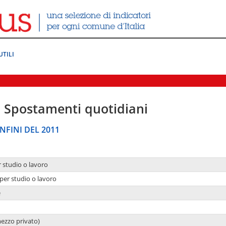
UTILI
|
Spostamenti quotidiani
NFINI DEL 2011
r studio o lavoro
per studio o lavoro
e
mezzo privato)