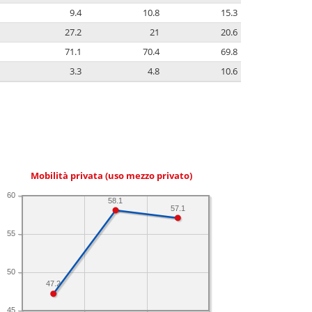
9.4
10.8
15.3
27.2
21
20.6
71.1
70.4
69.8
3.3
4.8
10.6
Mobilità privata (uso mezzo privato)
60
58.1
57.1
55
50
47.2
45