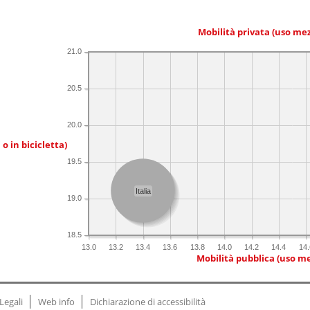
Mobilità privata (uso me
21.0
20.5
20.0
 o in bicicletta)
19.5
Italia
19.0
18.5
13.0
13.2
13.4
13.6
13.8
14.0
14.2
14.4
14.
Mobilità pubblica (uso me
Legali
Web info
Dichiarazione di accessibilità