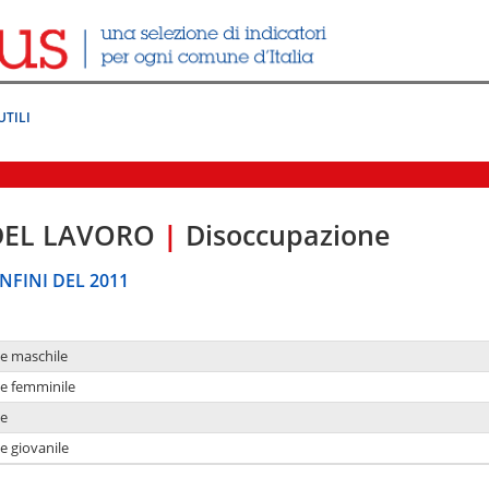
UTILI
DEL LAVORO
|
Disoccupazione
NFINI DEL 2011
ne maschile
ne femminile
ne
e giovanile