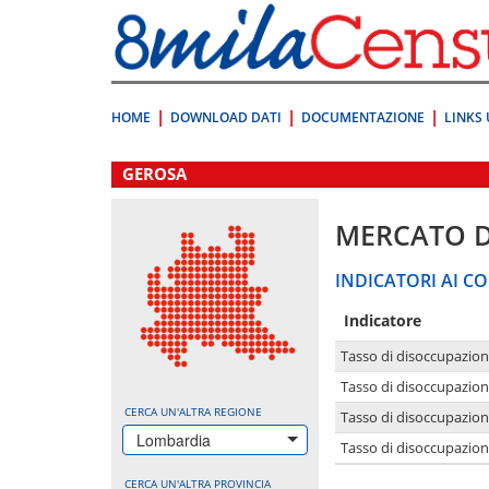
Vai
direttamente
a:
Contenuto
Ricerca
HOME
DOWNLOAD DATI
DOCUMENTAZIONE
LINKS 
.
GEROSA
MERCATO 
INDICATORI AI CO
Indicatore
Tasso di disoccupazio
Tasso di disoccupazio
CERCA UN'ALTRA REGIONE
Tasso di disoccupazio
Lombardia
Tasso di disoccupazion
CERCA UN'ALTRA PROVINCIA