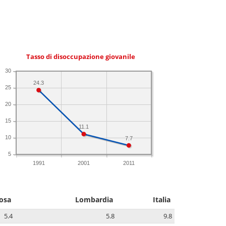
Tasso di disoccupazione giovanile
30
24.3
25
20
15
11.1
10
7.7
5
1991
2001
2011
osa
Lombardia
Italia
5.4
5.8
9.8