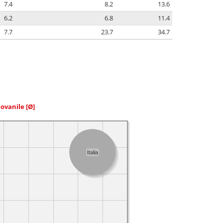
7.4
8.2
13.6
6.2
6.8
11.4
7.7
23.7
34.7
iovanile
[Ø]
Italia