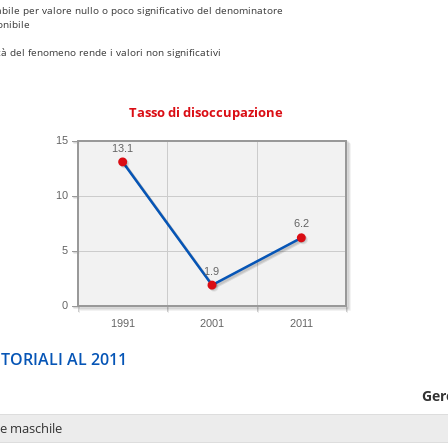
bile per valore nullo o poco significativo del denominatore
nibile
 del fenomeno rende i valori non significativi
Tasso di disoccupazione
15
13.1
10
6.2
5
1.9
0
1991
2001
2011
TORIALI AL 2011
Ger
ne maschile