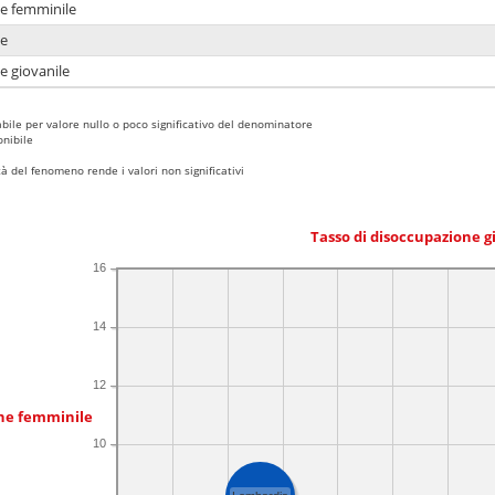
ne femminile
ne
e giovanile
bile per valore nullo o poco significativo del denominatore
nibile
 del fenomeno rende i valori non significativi
Tasso di disoccupazione g
16
14
12
one femminile
10