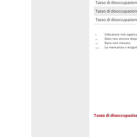
Tasso di disoccupazio
Tasso di disoccupazio
Tasso di disoccupazion
-
Indicatore non applica
..
Dato non ancora dispo
...
Dato non rilevato
....
La mancanza o esiguità
Tasso di disoccupazi