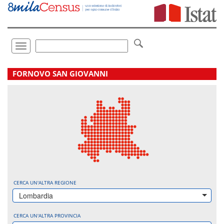
Vai
direttamente
a:
Contenuto
Ricerca
Toggle
navigation
.
FORNOVO SAN GIOVANNI
CERCA UN'ALTRA REGIONE
Lombardia
CERCA UN'ALTRA PROVINCIA