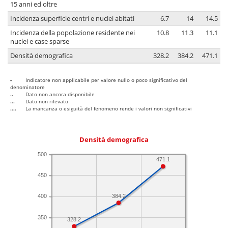
15 anni ed oltre
Incidenza superficie centri e nuclei abitati
6.7
14
14.5
Incidenza della popolazione residente nei
10.8
11.3
11.1
nuclei e case sparse
Densità demografica
328.2
384.2
471.1
-
Indicatore non applicabile per valore nullo o poco significativo del
denominatore
..
Dato non ancora disponibile
...
Dato non rilevato
....
La mancanza o esiguità del fenomeno rende i valori non significativi
Densità demografica
500
471.1
450
384.2
400
350
328.2