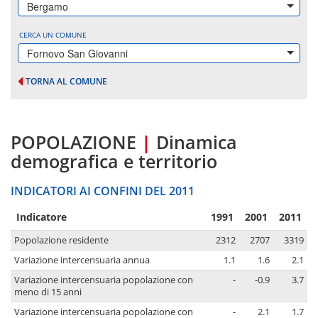
Bergamo
CERCA UN COMUNE
Fornovo San Giovanni
TORNA AL COMUNE
POPOLAZIONE
|
Dinamica
demografica e territorio
INDICATORI AI CONFINI DEL 2011
Indicatore
1991
2001
2011
Popolazione residente
2312
2707
3319
Variazione intercensuaria annua
1.1
1.6
2.1
Variazione intercensuaria popolazione con
-
-0.9
3.7
meno di 15 anni
Variazione intercensuaria popolazione con
-
2.1
1.7