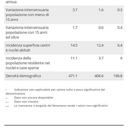
annua
Variazione intercensuaria
3.7
1.6
0.3
popolazione con meno di
15 anni
Variazione intercensuaria
1.7
0.6
0.4
popolazione con 15 anni
ed oltre
Incidenza superficie centri
14.5
12.4
6.4
e nuclei abitati
Incidenza della
11.1
3.7
9
popolazione residente nei
nuclei e case sparse
Densità demografica
471.1
406.6
196.8
-
Indicatore non applicabile per valore nullo o poco significativo del
denominatore
..
Dato non ancora disponibile
...
Dato non rilevato
....
La mancanza o esiguità del fenomeno rende i valori non significativi