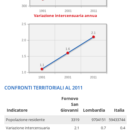
300
1991
2001
2011
Variazione intercensuaria annua
2.5
2.1
2.0
1.6
1.5
1.1
1.0
1991
2001
2011
CONFRONTI TERRITORIALI AL 2011
Fornovo
San
Indicatore
Giovanni
Lombardia
Italia
Popolazione residente
3319
9704151
59433744
Variazione intercensuaria
2.1
0.7
0.4