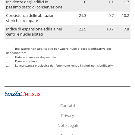
Incidenza degli edifici in
0
1.1
1.7
pessimo stato di conservazione
Consistenza delle abitazioni
21.3
9.7
10.2
storiche occupate
Indice di espansione edilizia nei
22.5
10.7
7.8
centri e nuclei abitati
-
Indicatore non applicabile per valore nullo o poco significativo del
denominatore
..
Dato non ancora disponibile
...
Dato non rilevato
....
La mancanza o esiguità del fenomeno rende i valori non significativi
Contatti
Privacy
Note Legali