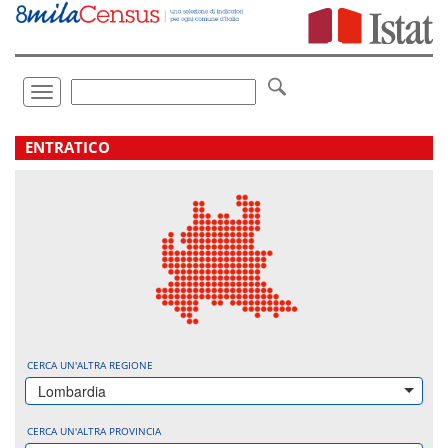
Vai
direttamente
a:
Contenuto
Ricerca
Toggle
navigation
.
ENTRATICO
CERCA UN'ALTRA REGIONE
Lombardia
CERCA UN'ALTRA PROVINCIA