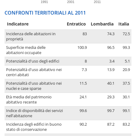
1991
2001
2011
CONFRONTI TERRITORIALI AL 2011
Indicatore
Entratico
Lombardia
Italia
Incidenza delle abitazioni in
83
74.3
72.5
proprietà
Superficie media delle
100.9
96.5
99.3
abitazioni occupate
Potenzialità d'uso degli edifici
8
3.4
5.1
Potenzialità d'uso abitativo nei
7.3
13.9
20.9
centri abitati
Potenzialità d'uso abitativo nei
11.5
40.1
37.5
nuclei e case sparse
Età media del patrimonio
24.1
29.3
30.1
abitativo recente
Indice di disponibilità dei servizi
99.6
99.7
99.1
nell'abitazione
Incidenza degli edifici in buono
90.2
87.2
83.2
stato di conservazione