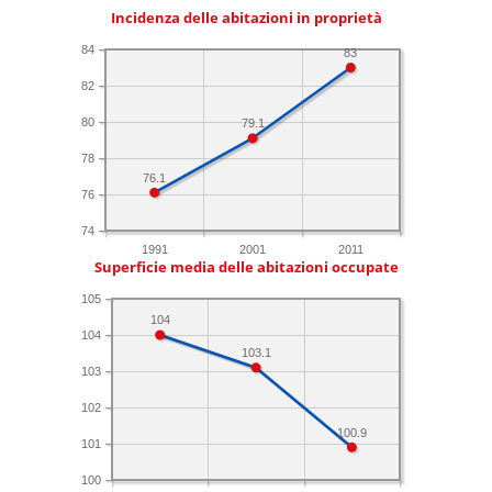
Incidenza delle abitazioni in proprietà
84
83
82
80
79.1
78
76.1
76
74
1991
2001
2011
Superficie media delle abitazioni occupate
105
104
104
103.1
103
102
100.9
101
100