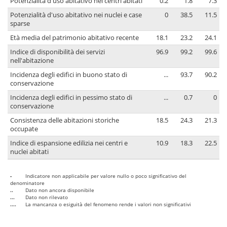
Potenzialità d'uso abitativo nei centri abitati
0.2
1.8
7.3
Potenzialità d'uso abitativo nei nuclei e case
0
38.5
11.5
sparse
Età media del patrimonio abitativo recente
18.1
23.2
24.1
Indice di disponibilità dei servizi
96.9
99.2
99.6
nell'abitazione
Incidenza degli edifici in buono stato di
...
93.7
90.2
conservazione
Incidenza degli edifici in pessimo stato di
...
0.7
0
conservazione
Consistenza delle abitazioni storiche
18.5
24.3
21.3
occupate
Indice di espansione edilizia nei centri e
10.9
18.3
22.5
nuclei abitati
-
Indicatore non applicabile per valore nullo o poco significativo del
denominatore
..
Dato non ancora disponibile
...
Dato non rilevato
....
La mancanza o esiguità del fenomeno rende i valori non significativi