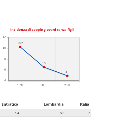
Incidenza di coppie giovani senza figli
12
10.2
10
8
6.5
6
4.9
4
1991
2001
2011
Entratico
Lombardia
Italia
5.4
8.3
7