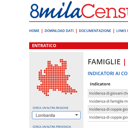
Vai
direttamente
a:
Contenuto
Ricerca
HOME
DOWNLOAD DATI
DOCUMENTAZIONE
LINKS 
.
ENTRATICO
FAMIGLIE
|
INDICATORI AI CO
Indicatore
Incidenza di giovani ch
Incidenza di famiglie m
CERCA UN'ALTRA REGIONE
Incidenza di coppie giov
Lombardia
Incidenza di coppie giov
CERCA UN'ALTRA PROVINCIA