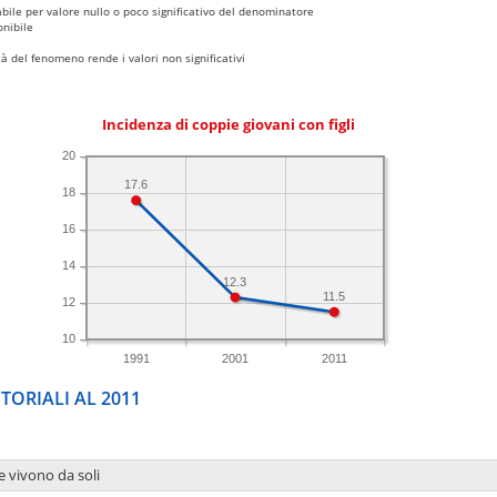
bile per valore nullo o poco significativo del denominatore
nibile
 del fenomeno rende i valori non significativi
Incidenza di coppie giovani con figli
20
17.6
18
16
14
12.3
11.5
12
10
1991
2001
2011
TORIALI AL 2011
e vivono da soli