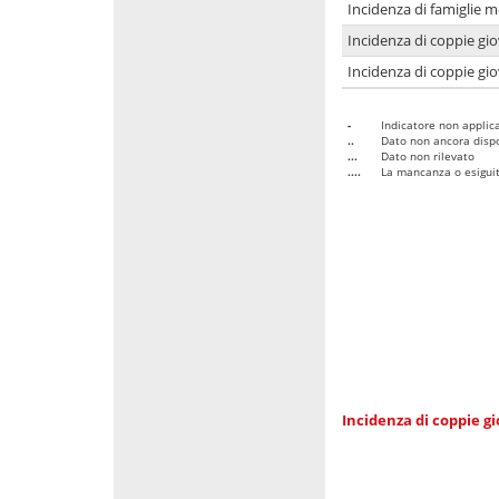
Incidenza di famiglie m
Incidenza di coppie giov
Incidenza di coppie giov
-
Indicatore non applica
..
Dato non ancora dispo
...
Dato non rilevato
....
La mancanza o esiguità
Incidenza di coppie gi