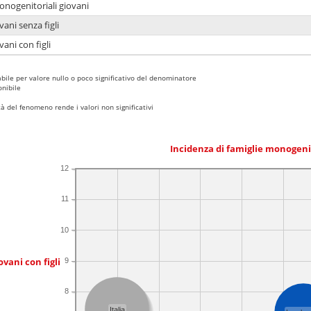
onogenitoriali giovani
ani senza figli
ani con figli
bile per valore nullo o poco significativo del denominatore
nibile
 del fenomeno rende i valori non significativi
Incidenza di famiglie monogeni
12
11
10
ovani con figli
9
8
Italia