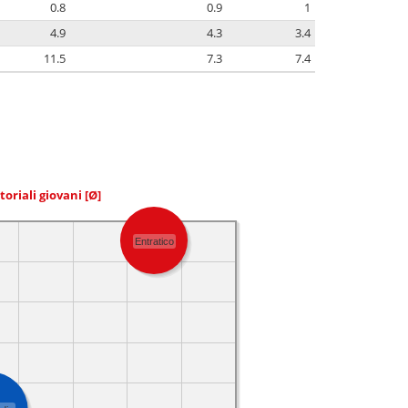
0.8
0.9
1
4.9
4.3
3.4
11.5
7.3
7.4
toriali giovani
[Ø]
Entratico