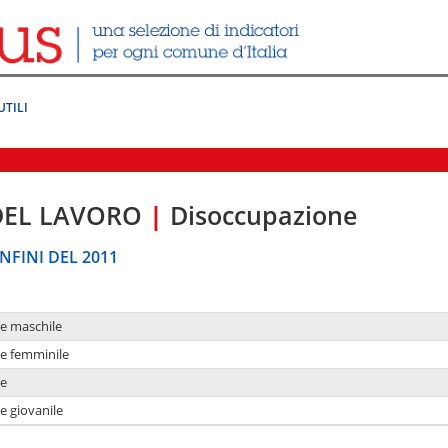
UTILI
DEL LAVORO
|
Disoccupazione
NFINI DEL 2011
ne maschile
ne femminile
ne
e giovanile