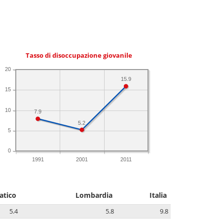
Tasso di disoccupazione giovanile
20
15.9
15
10
7.9
5.2
5
0
1991
2001
2011
atico
Lombardia
Italia
5.4
5.8
9.8