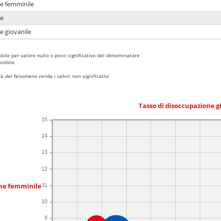
ne femminile
ne
e giovanile
bile per valore nullo o poco significativo del denominatore
nibile
 del fenomeno rende i valori non significativi
Tasso di disoccupazione g
15
14
13
12
one femminile
11
10
9