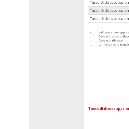
Tasso di disoccupazio
Tasso di disoccupazio
Tasso di disoccupazion
-
Indicatore non applica
..
Dato non ancora dispo
...
Dato non rilevato
....
La mancanza o esiguità
Tasso di disoccupazi