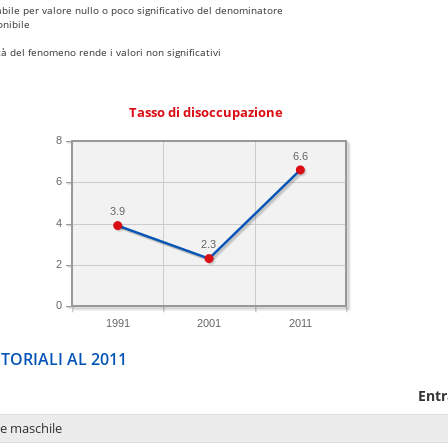
bile per valore nullo o poco significativo del denominatore
nibile
 del fenomeno rende i valori non significativi
Tasso di disoccupazione
8
6.6
6
3.9
4
2.3
2
0
1991
2001
2011
TORIALI AL 2011
Entr
ne maschile