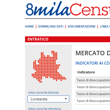
Vai
direttamente
a:
Contenuto
Ricerca
HOME
DOWNLOAD DATI
DOCUMENTAZIONE
LINKS 
.
ENTRATICO
MERCATO 
INDICATORI AI CO
Indicatore
Tasso di disoccupazio
Tasso di disoccupazio
CERCA UN'ALTRA REGIONE
Tasso di disoccupazio
Lombardia
Tasso di disoccupazion
CERCA UN'ALTRA PROVINCIA