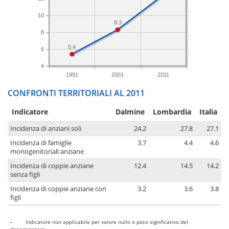
10
8.3
8
5.4
6
4
1991
2001
2011
CONFRONTI TERRITORIALI AL 2011
Indicatore
Dalmine
Lombardia
Italia
Incidenza di anziani soli
24.2
27.8
27.1
Incidenza di famiglie
3.7
4.4
4.6
monogenitoriali anziane
Incidenza di coppie anziane
12.4
14.5
14.2
senza figli
Incidenza di coppie anziane con
3.2
3.6
3.8
figli
-
Indicatore non applicabile per valore nullo o poco significativo del