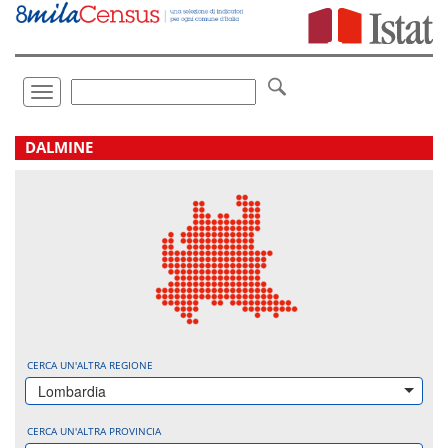
Vai
direttamente
a:
Contenuto
Ricerca
Toggle
navigation
.
DALMINE
CERCA UN'ALTRA REGIONE
Lombardia
CERCA UN'ALTRA PROVINCIA