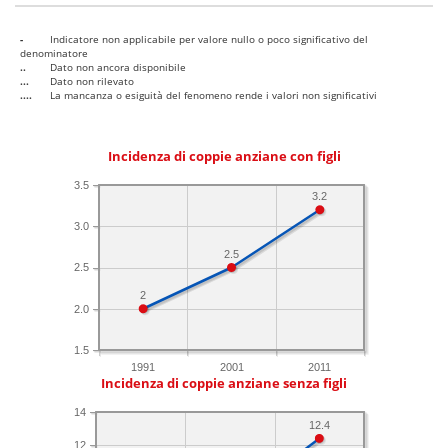
-
Indicatore non applicabile per valore nullo o poco significativo del
denominatore
..
Dato non ancora disponibile
...
Dato non rilevato
....
La mancanza o esiguità del fenomeno rende i valori non significativi
Incidenza di coppie anziane con figli
3.5
3.2
3.0
2.5
2.5
2
2.0
1.5
1991
2001
2011
Incidenza di coppie anziane senza figli
14
12.4
12