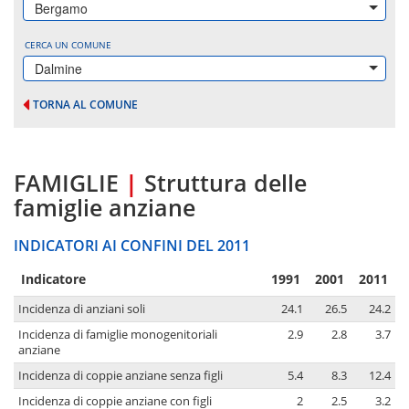
Bergamo
CERCA UN COMUNE
Dalmine
TORNA AL COMUNE
FAMIGLIE
|
Struttura delle
famiglie anziane
INDICATORI AI CONFINI DEL 2011
Indicatore
1991
2001
2011
Incidenza di anziani soli
24.1
26.5
24.2
Incidenza di famiglie monogenitoriali
2.9
2.8
3.7
anziane
Incidenza di coppie anziane senza figli
5.4
8.3
12.4
Incidenza di coppie anziane con figli
2
2.5
3.2