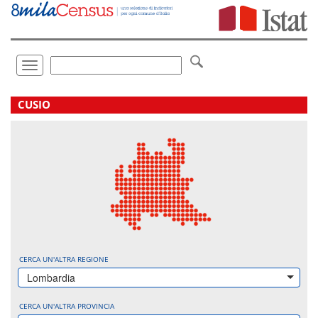
Vai
direttamente
a:
Contenuto
Ricerca
Toggle
navigation
.
CUSIO
CERCA UN'ALTRA REGIONE
Lombardia
CERCA UN'ALTRA PROVINCIA