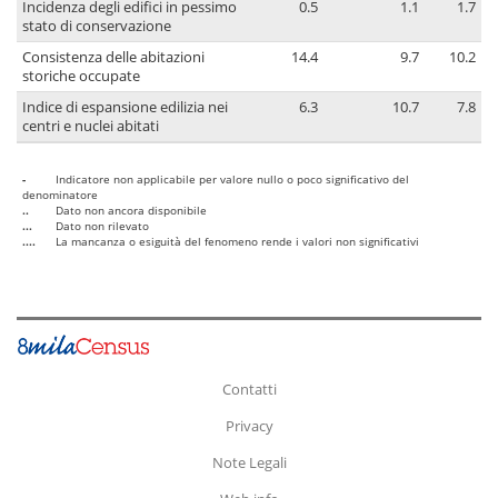
Incidenza degli edifici in pessimo
0.5
1.1
1.7
stato di conservazione
Consistenza delle abitazioni
14.4
9.7
10.2
storiche occupate
Indice di espansione edilizia nei
6.3
10.7
7.8
centri e nuclei abitati
-
Indicatore non applicabile per valore nullo o poco significativo del
denominatore
..
Dato non ancora disponibile
...
Dato non rilevato
....
La mancanza o esiguità del fenomeno rende i valori non significativi
Contatti
Privacy
Note Legali