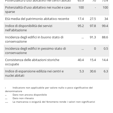
Potenzialità d'uso abitativo nei centri abitati
65.9
70
75.4
Potenzialità d'uso abitativo nei nuclei e case
100
-
100
sparse
Età media del patrimonio abitativo recente
17.4
27.5
34
Indice di disponibilità dei servizi
95.2
97.8
99.4
nell'abitazione
Incidenza degli edifici in buono stato di
...
91.3
88.6
conservazione
Incidenza degli edifici in pessimo stato di
...
0
0.5
conservazione
Consistenza delle abitazioni storiche
40.4
15.4
14.4
occupate
Indice di espansione edilizia nei centri e
5.3
30.6
6.3
nuclei abitati
-
Indicatore non applicabile per valore nullo o poco significativo del
denominatore
..
Dato non ancora disponibile
...
Dato non rilevato
....
La mancanza o esiguità del fenomeno rende i valori non significativi