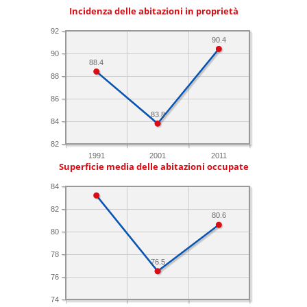
Incidenza delle abitazioni in proprietà
92
90.4
90
88.4
88
86
83.8
84
82
1991
2001
2011
Superficie media delle abitazioni occupate
84
82
80.6
80
78
76.5
76
74