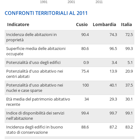
1991
2001
2011
CONFRONTI TERRITORIALI AL 2011
Indicatore
Cusio
Lombardia
Italia
Incidenza delle abitazioni in
90.4
74.3
72.5
proprietà
Superficie media delle abitazioni
80.6
96.5
99.3
occupate
Potenzialità d'uso degli edifici
0.9
3.4
5.1
Potenzialità d'uso abitativo nei
75.4
13.9
20.9
centri abitati
Potenzialità d'uso abitativo nei
100
40.1
37.5
nuclei e case sparse
Età media del patrimonio abitativo
34
29.3
30.1
recente
Indice di disponibilità dei servizi
99.4
99.7
99.1
nell'abitazione
Incidenza degli edifici in buono
88.6
87.2
83.2
stato di conservazione