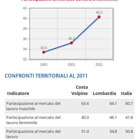
42
40.3
40
38
35.2
36
33.4
34
32
1991
2001
2011
CONFRONTI TERRITORIALI AL 2011
Costa
Indicatore
Volpino
Lombardia
Italia
Partecipazione al mercato del
63.4
64.1
60.7
lavoro maschile
Partecipazione al mercato del
40.3
46.1
41.8
lavoro femminile
Partecipazione al mercato del
51.4
54.8
50.8
lavoro