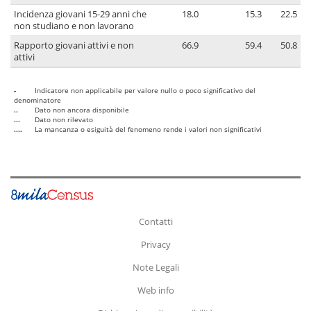
Incidenza giovani 15-29 anni che
18.0
15.3
22.5
non studiano e non lavorano
Rapporto giovani attivi e non
66.9
59.4
50.8
attivi
-
Indicatore non applicabile per valore nullo o poco significativo del
denominatore
..
Dato non ancora disponibile
...
Dato non rilevato
....
La mancanza o esiguità del fenomeno rende i valori non significativi
Contatti
Privacy
Note Legali
Web info