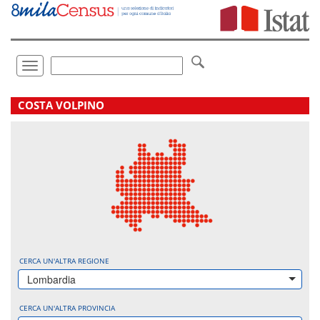
Vai
direttamente
a:
Contenuto
Ricerca
Toggle
navigation
.
COSTA VOLPINO
CERCA UN'ALTRA REGIONE
Lombardia
CERCA UN'ALTRA PROVINCIA