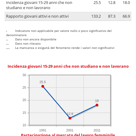
Incidenza giovani 15-29 anni che non
25.5
12.8
18.0
studiano e non lavorano
Rapporto giovani attivi e non attivi
133.2
87.3
66.9
-
Indicatore non applicabile per valore nullo o poco significativo del
denominatore
..
Dato non ancora disponibile
...
Dato non rilevato
....
La mancanza o esiguità del fenomeno rende i valori non significativi
Incidenza giovani 15-29 anni che non studiano e non lavorano
30
25.5
25
20
18
15
12.8
10
1991
2001
2011
Partecipazione al mercato del lavoro femminile