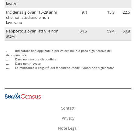
lavoro
Incidenza giovani 15-29 anni
9.4
15.3
22.5
che non studiano e non
lavorano
Rapporto giovani attivi e non
54.5
59.4
50.8
attivi
-
Indicatore non applicabile per valore nullo o poco significativo del
denominatore
..
Dato non ancora disponibile
...
Dato non rilevato
....
La mancanza o esiguità del fenomeno rende i valori non significativi
Contatti
Privacy
Note Legali