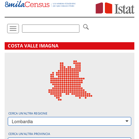
Vai
direttamente
a:
Contenuto
Ricerca
Toggle
navigation
.
COSTA VALLE IMAGNA
CERCA UN'ALTRA REGIONE
Lombardia
CERCA UN'ALTRA PROVINCIA