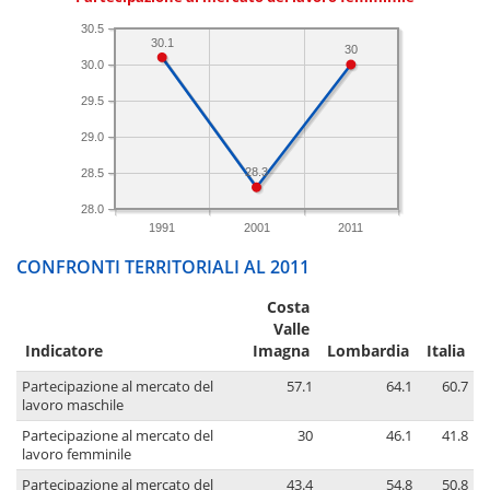
30.5
30.1
30
30.0
29.5
29.0
28.3
28.5
28.0
1991
2001
2011
CONFRONTI TERRITORIALI AL 2011
Costa
Valle
Indicatore
Imagna
Lombardia
Italia
Partecipazione al mercato del
57.1
64.1
60.7
lavoro maschile
Partecipazione al mercato del
30
46.1
41.8
lavoro femminile
Partecipazione al mercato del
43.4
54.8
50.8