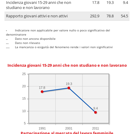
Incidenza giovani 15-29 anni che non
17.8
19.3
9.4
studiano e non lavorano
Rapporto giovani attivi e non attivi
292.9
78.8
54.5
-
Indicatore non applicabile per valore nullo o poco significativo del
denominatore
..
Dato non ancora disponibile
...
Dato non rilevato
....
La mancanza o esiguità del fenomeno rende i valori non significativi
Incidenza giovani 15-29 anni che non studiano e non lavorano
25
19.3
20
17.8
15
9.4
10
5
1991
2001
2011
Partecipazione al mercato del lavoro femminile