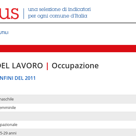
UTILI
DEL LAVORO
|
Occupazione
NFINI DEL 2011
maschile
femminile
upazionale
5-29 anni