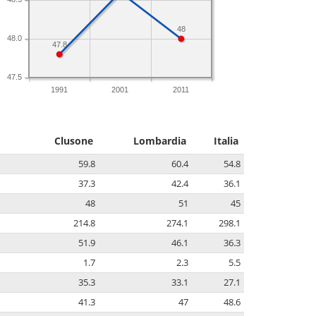
48
48.0
47.8
47.5
1991
2001
2011
Clusone
Lombardia
Italia
59.8
60.4
54.8
37.3
42.4
36.1
48
51
45
214.8
274.1
298.1
51.9
46.1
36.3
1.7
2.3
5.5
35.3
33.1
27.1
41.3
47
48.6