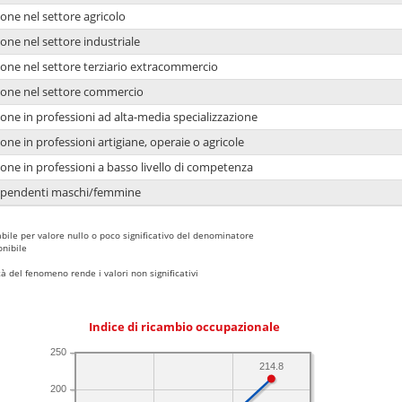
one nel settore agricolo
one nel settore industriale
ione nel settore terziario extracommercio
ione nel settore commercio
one in professioni ad alta-media specializzazione
one in professioni artigiane, operaie o agricole
one in professioni a basso livello di competenza
dipendenti maschi/femmine
bile per valore nullo o poco significativo del denominatore
nibile
 del fenomeno rende i valori non significativi
Indice di ricambio occupazionale
250
214.8
200