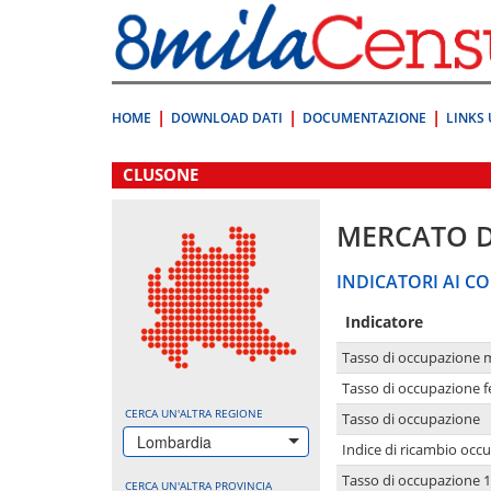
Vai
direttamente
a:
Contenuto
Ricerca
HOME
DOWNLOAD DATI
DOCUMENTAZIONE
LINKS 
.
CLUSONE
MERCATO 
INDICATORI AI CO
Indicatore
Tasso di occupazione 
Tasso di occupazione 
CERCA UN'ALTRA REGIONE
Tasso di occupazione
Lombardia
Indice di ricambio occ
Tasso di occupazione 1
CERCA UN'ALTRA PROVINCIA