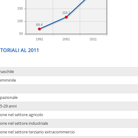
150
116.1
100
69.4
50
1991
2001
2011
TORIALI AL 2011
maschile
femminile
upazionale
5-29 anni
one nel settore agricolo
one nel settore industriale
ione nel settore terziario extracommercio