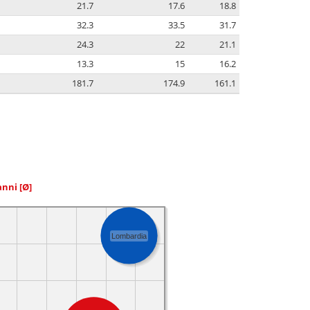
21.7
17.6
18.8
32.3
33.5
31.7
24.3
22
21.1
13.3
15
16.2
181.7
174.9
161.1
 anni
[Ø]
Lombardia