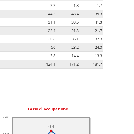
2.2
1.8
1.7
44.2
43.4
35.3
31.1
33.5
41.3
22.4
21.3
21.7
20.8
36.1
32.3
50
28.2
24.3
3.8
14.4
13.3
124.1
171.2
181.7
Tasso di occupazione
49.0
48.6
48.5