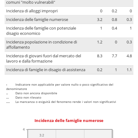
comuni "molto vulnerabili"
Incidenza di alloggi impropri
0
0.2
0
Incidenza delle famiglie numerose
3.2
0.8
0.3
Incidenza delle famiglie con potenziale
1
0.4
1
disagio economico
Incidenza popolazione in condizione di
1.2
0
0.3
affollamento
Incidenza di giovani fuori dal mercato del
8.3
7.7
4.8
lavoro e dalla formazione
Incidenza di famiglie in disagio di assistenza
0.2
1
1.1
-
Indicatore non applicabile per valore nullo o poco significativo del
denominatore
..
Dato non ancora disponibile
...
Dato non rilevato
....
La mancanza o esiguità del fenomeno rende i valori non significativi
Incidenza delle famiglie numerose
4
3.2