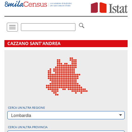
Vai
direttamente
a:
Contenuto
Ricerca
Toggle
navigation
.
CAZZANO SANT'ANDREA
CERCA UN'ALTRA REGIONE
Lombardia
CERCA UN'ALTRA PROVINCIA