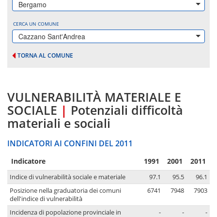
Bergamo
CERCA UN COMUNE
Cazzano Sant'Andrea
TORNA AL COMUNE
VULNERABILITÀ MATERIALE E
SOCIALE
|
Potenziali difficoltà
materiali e sociali
INDICATORI AI CONFINI DEL 2011
Indicatore
1991
2001
2011
Indice di vulnerabilità sociale e materiale
97.1
95.5
96.1
Posizione nella graduatoria dei comuni
6741
7948
7903
dell'indice di vulnerabilità
Incidenza di popolazione provinciale in
-
-
-