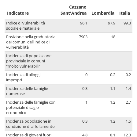
Cazzano
Indicatore
Sant'Andrea
Lombardia
Italia
Indice di vulnerabilità
96.1
97.9
99.3
sociale e materiale
Posizione nella graduatoria
7903
18
-
dei comuni dell'indice di
vulnerabilità
Incidenza di popolazione
-
-
-
provinciale in comuni
"molto vulnerabili"
Incidenza di alloggi
0
0.2
0.2
impropri
Incidenza delle famiglie
0.3
1.1
1.4
numerose
Incidenza delle famiglie con
1
1.2
2.7
potenziale disagio
economico
Incidenza popolazione in
0.3
1.2
1.5
condizione di affollamento
Incidenza di giovani fuori
4.8
8.1
12.3