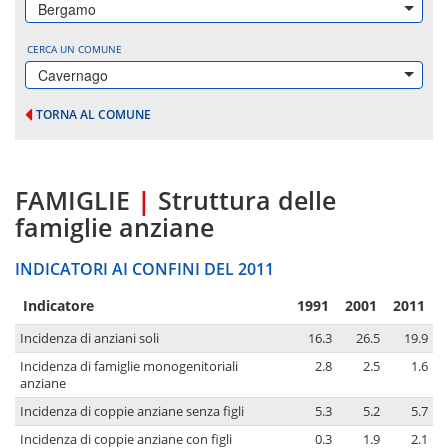
Bergamo
CERCA UN COMUNE
Cavernago
TORNA AL COMUNE
FAMIGLIE
|
Struttura delle
famiglie anziane
INDICATORI AI CONFINI DEL 2011
Indicatore
1991
2001
2011
Incidenza di anziani soli
16.3
26.5
19.9
Incidenza di famiglie monogenitoriali
2.8
2.5
1.6
anziane
Incidenza di coppie anziane senza figli
5.3
5.2
5.7
Incidenza di coppie anziane con figli
0.3
1.9
2.1