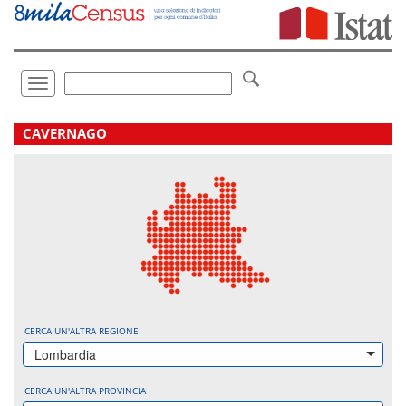
Vai
direttamente
a:
Contenuto
Ricerca
Toggle
navigation
.
CAVERNAGO
CERCA UN'ALTRA REGIONE
Lombardia
CERCA UN'ALTRA PROVINCIA