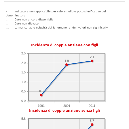
-
Indicatore non applicabile per valore nullo o poco significativo del
denominatore
..
Dato non ancora disponibile
...
Dato non rilevato
....
La mancanza o esiguità del fenomeno rende i valori non significativi
Incidenza di coppie anziane con figli
2.5
2.1
1.9
2.0
1.5
1.0
0.3
0.5
0.0
1991
2001
2011
Incidenza di coppie anziane senza figli
5.8
5.7