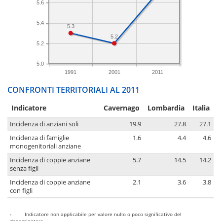
5.6
5.4
5.3
5.2
5.2
5.0
1991
2001
2011
CONFRONTI TERRITORIALI AL 2011
Indicatore
Cavernago
Lombardia
Italia
Incidenza di anziani soli
19.9
27.8
27.1
Incidenza di famiglie
1.6
4.4
4.6
monogenitoriali anziane
Incidenza di coppie anziane
5.7
14.5
14.2
senza figli
Incidenza di coppie anziane
2.1
3.6
3.8
con figli
-
Indicatore non applicabile per valore nullo o poco significativo del