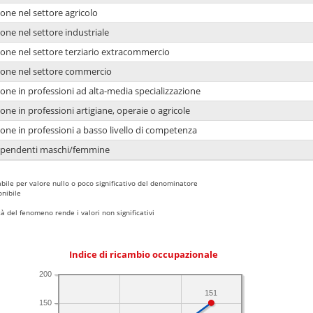
one nel settore agricolo
one nel settore industriale
ione nel settore terziario extracommercio
ione nel settore commercio
one in professioni ad alta-media specializzazione
one in professioni artigiane, operaie o agricole
one in professioni a basso livello di competenza
dipendenti maschi/femmine
bile per valore nullo o poco significativo del denominatore
nibile
 del fenomeno rende i valori non significativi
Indice di ricambio occupazionale
200
151
150