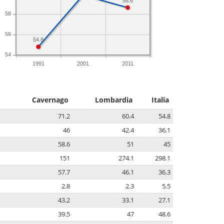
58.6
58
56
54.8
54
1991
2001
2011
Cavernago
Lombardia
Italia
71.2
60.4
54.8
46
42.4
36.1
58.6
51
45
151
274.1
298.1
57.7
46.1
36.3
2.8
2.3
5.5
43.2
33.1
27.1
39.5
47
48.6