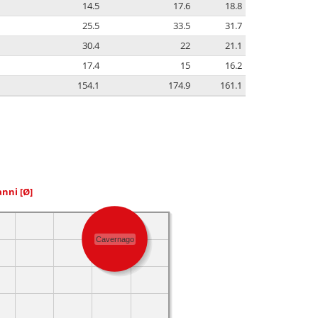
14.5
17.6
18.8
25.5
33.5
31.7
30.4
22
21.1
17.4
15
16.2
154.1
174.9
161.1
 anni
[Ø]
Cavernago