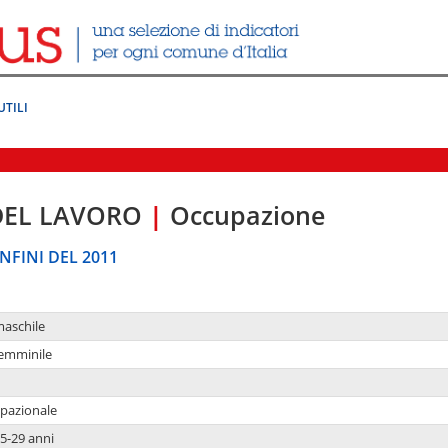
UTILI
DEL LAVORO
|
Occupazione
NFINI DEL 2011
maschile
femminile
upazionale
5-29 anni