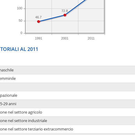
100
72.8
46.7
50
0
1991
2001
2011
TORIALI AL 2011
maschile
femminile
upazionale
5-29 anni
one nel settore agricolo
one nel settore industriale
ione nel settore terziario extracommercio