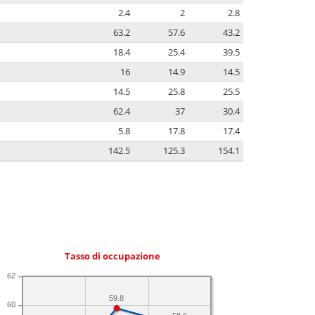
2.4
2
2.8
63.2
57.6
43.2
18.4
25.4
39.5
16
14.9
14.5
14.5
25.8
25.5
62.4
37
30.4
5.8
17.8
17.4
142.5
125.3
154.1
Tasso di occupazione
62
59.8
60