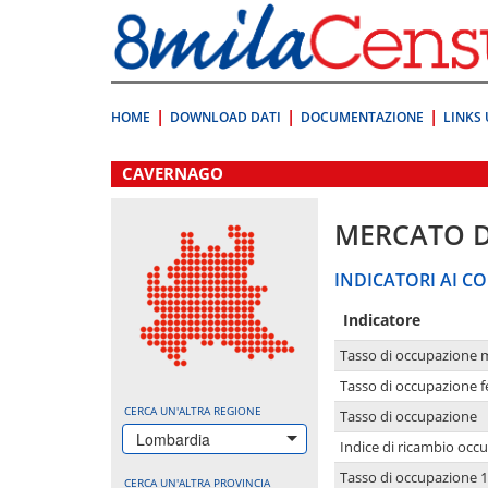
Vai
direttamente
a:
Contenuto
Ricerca
HOME
DOWNLOAD DATI
DOCUMENTAZIONE
LINKS 
.
CAVERNAGO
MERCATO 
INDICATORI AI CO
Indicatore
Tasso di occupazione 
Tasso di occupazione 
CERCA UN'ALTRA REGIONE
Tasso di occupazione
Lombardia
Indice di ricambio occ
Tasso di occupazione 1
CERCA UN'ALTRA PROVINCIA