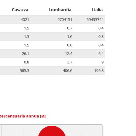
Casazza
Lombardia
Italia
4021
9704151
59433744
1.5
0.7
0.4
1.3
1.6
0.3
1.5
0.6
0.4
26.1
12.4
6.4
0.8
3.7
9
565.3
406.6
196.8
ntercensuaria annua
[Ø]