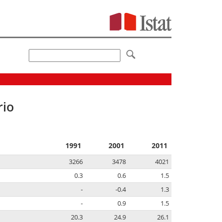
rio
1991
2001
2011
3266
3478
4021
0.3
0.6
1.5
-
-0.4
1.3
-
0.9
1.5
20.3
24.9
26.1