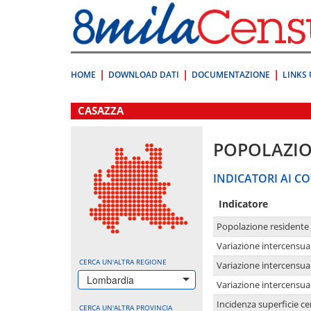
Vai
direttamente
a:
Contenuto
Ricerca
HOME
DOWNLOAD DATI
DOCUMENTAZIONE
LINKS 
.
CASAZZA
POPOLAZI
INDICATORI AI CO
Indicatore
Popolazione residente
Variazione intercensua
CERCA UN'ALTRA REGIONE
Variazione intercensua
Lombardia
Variazione intercensua
Incidenza superficie cen
CERCA UN'ALTRA PROVINCIA