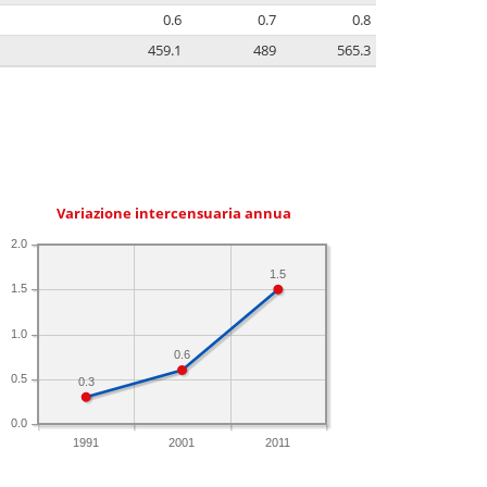
0.6
0.7
0.8
459.1
489
565.3
Variazione intercensuaria annua
2.0
1.5
1.5
1.0
0.6
0.5
0.3
0.0
1991
2001
2011