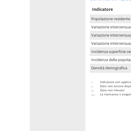
Indicatore
Popolazione residente
Variazione intercensua
Variazione intercensua
Variazione intercensua
Incidenza superficie cen
Incidenza della popolaz
Densità demografica
-
Indicatore non applica
..
Dato non ancora dispo
...
Dato non rilevato
....
La mancanza o esiguità