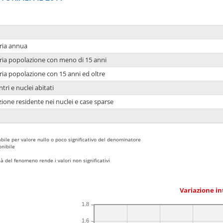
ria annua
ria popolazione con meno di 15 anni
ria popolazione con 15 anni ed oltre
tri e nuclei abitati
ione residente nei nuclei e case sparse
bile per valore nullo o poco significativo del denominatore
nibile
 del fenomeno rende i valori non significativi
Variazione i
1.8
1.6