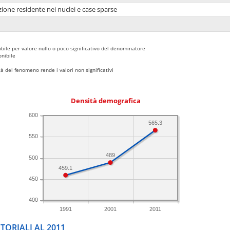
ione residente nei nuclei e case sparse
bile per valore nullo o poco significativo del denominatore
nibile
 del fenomeno rende i valori non significativi
Densità demografica
600
565.3
550
489
500
459.1
450
400
1991
2001
2011
TORIALI AL 2011