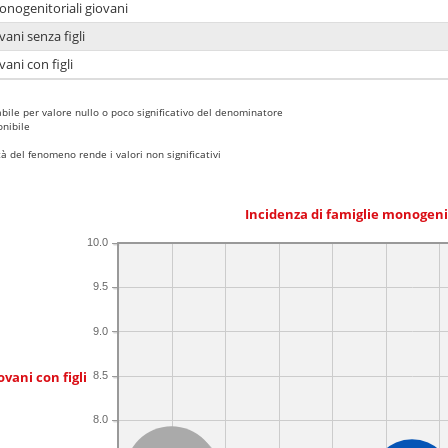
onogenitoriali giovani
ani senza figli
ani con figli
bile per valore nullo o poco significativo del denominatore
nibile
 del fenomeno rende i valori non significativi
Incidenza di famiglie monogeni
10.0
9.5
9.0
ovani con figli
8.5
8.0