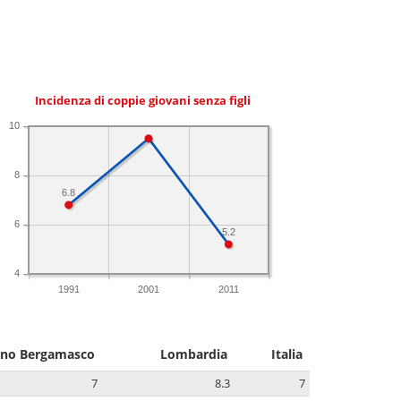
Incidenza di coppie giovani senza figli
10
8
6.8
6
5.2
4
1991
2001
2011
ino Bergamasco
Lombardia
Italia
7
8.3
7