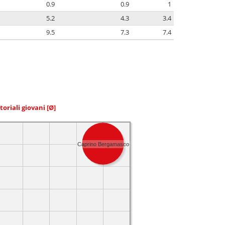
0.9
0.9
1
5.2
4.3
3.4
9.5
7.3
7.4
toriali giovani
[Ø]
Caprino Bergamasco