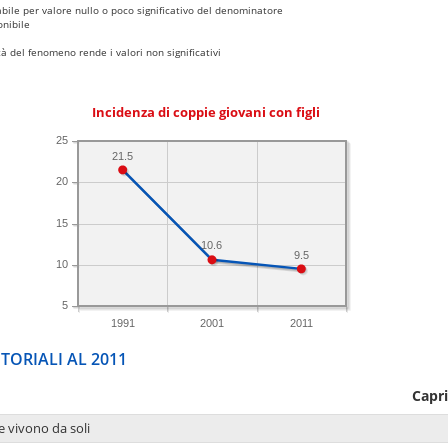
bile per valore nullo o poco significativo del denominatore
nibile
 del fenomeno rende i valori non significativi
Incidenza di coppie giovani con figli
25
21.5
20
15
10.6
9.5
10
5
1991
2001
2011
TORIALI AL 2011
Capr
e vivono da soli