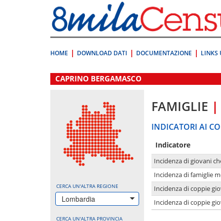
Vai
direttamente
a:
Contenuto
Ricerca
HOME
DOWNLOAD DATI
DOCUMENTAZIONE
LINKS 
.
CAPRINO BERGAMASCO
FAMIGLIE
|
INDICATORI AI CO
Indicatore
Incidenza di giovani ch
Incidenza di famiglie m
CERCA UN'ALTRA REGIONE
Incidenza di coppie giov
Lombardia
Incidenza di coppie giov
CERCA UN'ALTRA PROVINCIA