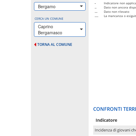
-
Indicatore non applica
Bergamo
..
Dato non ancora dispo
...
Dato non rilevato
....
La mancanza o esiguità
CERCA UN COMUNE
Caprino
Bergamasco
TORNA AL COMUNE
CONFRONTI TERRI
Indicatore
Incidenza di giovani ch