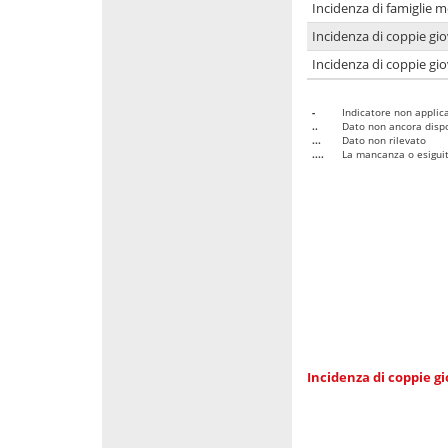
Incidenza di famiglie m
Incidenza di coppie giov
Incidenza di coppie giov
-
Indicatore non applica
..
Dato non ancora dispo
...
Dato non rilevato
....
La mancanza o esiguità
Incidenza di coppie gi