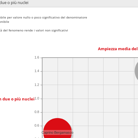
due o più nuclei
bile per valore nullo o poco significativo del denominatore
nibile
 del fenomeno rende i valori non significativi
Ampiezza media del
1.6
1.4
1.2
n due o più nuclei
1.0
0.8
0.6
Caprino Bergamasco