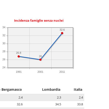
Incidenza famiglie senza nuclei
34
32.6
32
30
28
26.8
26
26
24
1991
2001
2011
o Bergamasco
Lombardia
Italia
2.4
2.3
2.4
32.6
34.5
33.8