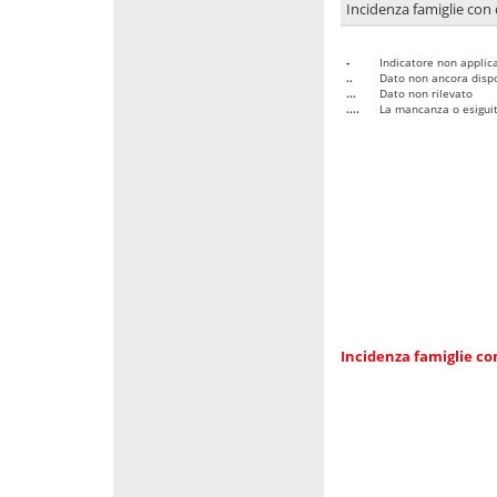
Incidenza famiglie con 
-
Indicatore non applica
..
Dato non ancora dispo
...
Dato non rilevato
....
La mancanza o esiguità
Incidenza famiglie co