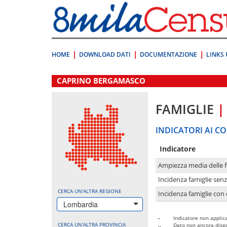
Vai
direttamente
a:
Contenuto
Ricerca
HOME
DOWNLOAD DATI
DOCUMENTAZIONE
LINKS 
.
CAPRINO BERGAMASCO
FAMIGLIE
|
INDICATORI AI CO
Indicatore
Ampiezza media delle f
Incidenza famiglie senz
CERCA UN'ALTRA REGIONE
Incidenza famiglie con 
Lombardia
-
Indicatore non applica
CERCA UN'ALTRA PROVINCIA
..
Dato non ancora dispo