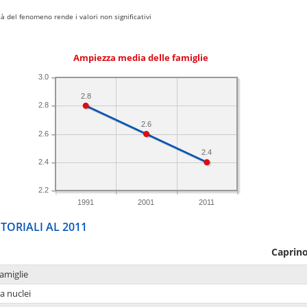
 del fenomeno rende i valori non significativi
Ampiezza media delle famiglie
3.0
2.8
2.8
2.6
2.6
2.4
2.4
2.2
1991
2001
2011
TORIALI AL 2011
Caprin
amiglie
a nuclei