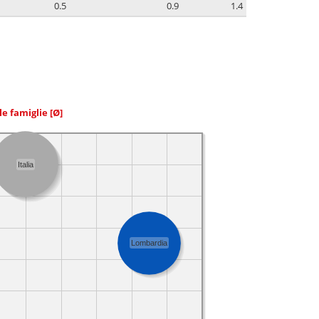
0.5
0.9
1.4
le famiglie
[Ø]
Italia
Lombardia