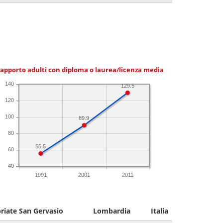
apporto adulti con diploma o laurea/licenza media
140
129.5
120
100
89.9
80
55.5
60
40
1991
2001
2011
riate San Gervasio
Lombardia
Italia