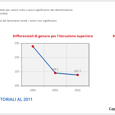
bile per valore nullo o poco significativo del denominatore
nibile
 del fenomeno rende i valori non significativi
Differenziali di genere per l'istruzione superiore
R
130
120
109.1
107.7
110
100
1991
2001
2011
TORIALI AL 2011
Cap