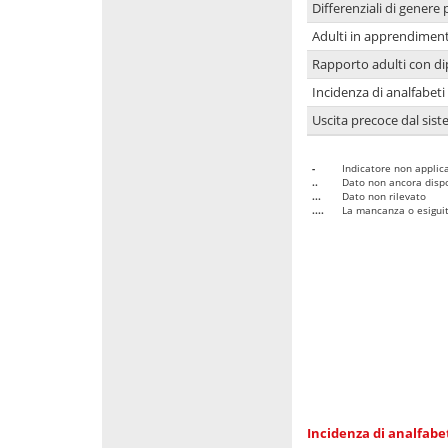
Differenziali di genere 
Adulti in apprendime
Rapporto adulti con di
Incidenza di analfabeti
Uscita precoce dal sist
-
Indicatore non applica
..
Dato non ancora dispo
...
Dato non rilevato
....
La mancanza o esiguità
Incidenza di analfabe