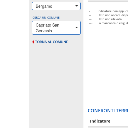
Bergamo
-
Indicatore non applica
..
Dato non ancora dispo
CERCA UN COMUNE
...
Dato non rilevato
....
La mancanza o esiguità
Capriate San
Gervasio
TORNA AL COMUNE
CONFRONTI TERRI
Indicatore