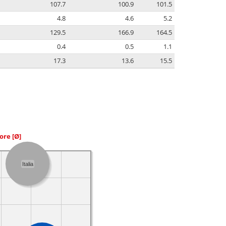
107.7
100.9
101.5
4.8
4.6
5.2
129.5
166.9
164.5
0.4
0.5
1.1
17.3
13.6
15.5
iore
[Ø]
Italia