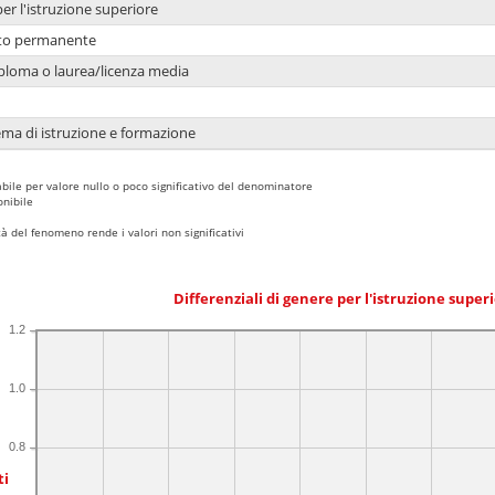
per l'istruzione superiore
nto permanente
ploma o laurea/licenza media
ema di istruzione e formazione
bile per valore nullo o poco significativo del denominatore
nibile
 del fenomeno rende i valori non significativi
Differenziali di genere per l'istruzione super
1.2
1.0
0.8
ti