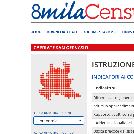
Vai
direttamente
a:
Contenuto
Ricerca
HOME
DOWNLOAD DATI
DOCUMENTAZIONE
LINKS 
.
CAPRIATE SAN GERVASIO
ISTRUZION
INDICATORI AI CO
Indicatore
Differenziali di genere 
Adulti in apprendime
CERCA UN'ALTRA REGIONE
Rapporto adulti con di
Lombardia
Incidenza di analfabeti
Uscita precoce dal sist
CERCA UN'ALTRA PROVINCIA