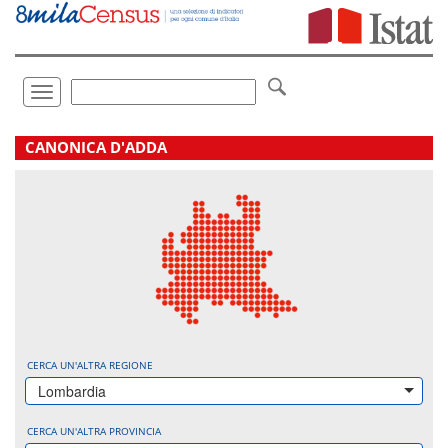
Vai
direttamente
a:
Contenuto
Ricerca
Toggle
navigation
.
CANONICA D'ADDA
CERCA UN'ALTRA REGIONE
Lombardia
CERCA UN'ALTRA PROVINCIA