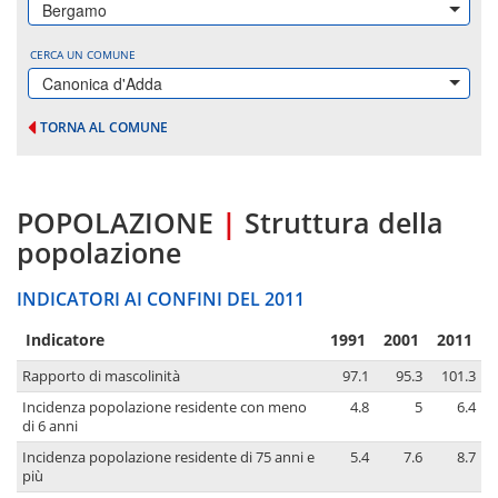
Bergamo
CERCA UN COMUNE
Canonica d'Adda
TORNA AL COMUNE
POPOLAZIONE
|
Struttura della
popolazione
INDICATORI AI CONFINI DEL 2011
Indicatore
1991
2001
2011
Rapporto di mascolinità
97.1
95.3
101.3
Incidenza popolazione residente con meno
4.8
5
6.4
di 6 anni
Incidenza popolazione residente di 75 anni e
5.4
7.6
8.7
più