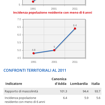
5
1991
2001
2011
Incidenza popolazione residente con meno di 6 anni
7.0
6.4
6.5
6.0
5.5
5
4.8
5.0
4.5
1991
2001
2011
CONFRONTI TERRITORIALI AL 2011
Canonica
Indicatore
d'Adda
Lombardia
Italia
Rapporto di mascolinità
101.3
94.4
93.7
Incidenza popolazione
6.4
5.9
5.6
residente con meno di 6 anni