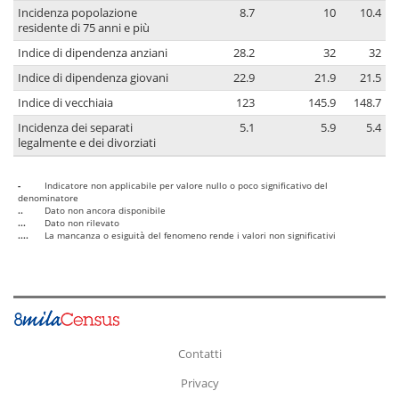
Incidenza popolazione
8.7
10
10.4
residente di 75 anni e più
Indice di dipendenza anziani
28.2
32
32
Indice di dipendenza giovani
22.9
21.9
21.5
Indice di vecchiaia
123
145.9
148.7
Incidenza dei separati
5.1
5.9
5.4
legalmente e dei divorziati
-
Indicatore non applicabile per valore nullo o poco significativo del
denominatore
..
Dato non ancora disponibile
...
Dato non rilevato
....
La mancanza o esiguità del fenomeno rende i valori non significativi
Contatti
Privacy