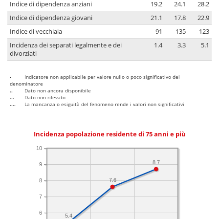
Indice di dipendenza anziani
19.2
24.1
28.2
Indice di dipendenza giovani
21.1
17.8
22.9
Indice di vecchiaia
91
135
123
Incidenza dei separati legalmente e dei
1.4
3.3
5.1
divorziati
-
Indicatore non applicabile per valore nullo o poco significativo del
denominatore
..
Dato non ancora disponibile
...
Dato non rilevato
....
La mancanza o esiguità del fenomeno rende i valori non significativi
Incidenza popolazione residente di 75 anni e più
10
8.7
9
7.6
8
7
6
5.4