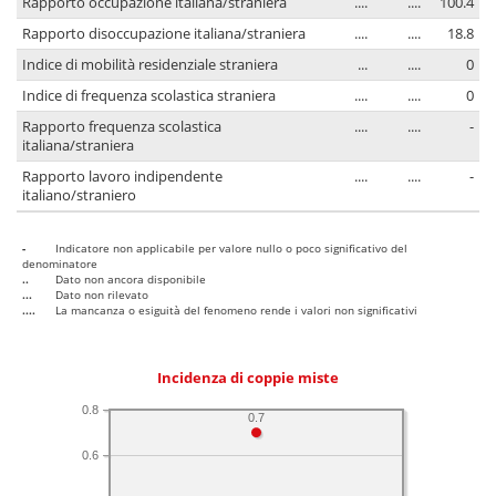
Rapporto occupazione italiana/straniera
....
....
100.4
Rapporto disoccupazione italiana/straniera
....
....
18.8
Indice di mobilità residenziale straniera
...
....
0
Indice di frequenza scolastica straniera
....
....
0
Rapporto frequenza scolastica
....
....
-
italiana/straniera
Rapporto lavoro indipendente
....
....
-
italiano/straniero
-
Indicatore non applicabile per valore nullo o poco significativo del
denominatore
..
Dato non ancora disponibile
...
Dato non rilevato
....
La mancanza o esiguità del fenomeno rende i valori non significativi
Incidenza di coppie miste
0.8
0.7
0.6