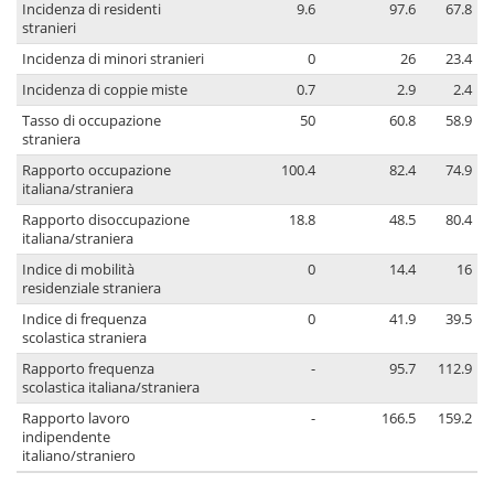
Incidenza di residenti
9.6
97.6
67.8
stranieri
Incidenza di minori stranieri
0
26
23.4
Incidenza di coppie miste
0.7
2.9
2.4
Tasso di occupazione
50
60.8
58.9
straniera
Rapporto occupazione
100.4
82.4
74.9
italiana/straniera
Rapporto disoccupazione
18.8
48.5
80.4
italiana/straniera
Indice di mobilità
0
14.4
16
residenziale straniera
Indice di frequenza
0
41.9
39.5
scolastica straniera
Rapporto frequenza
-
95.7
112.9
scolastica italiana/straniera
Rapporto lavoro
-
166.5
159.2
indipendente
italiano/straniero