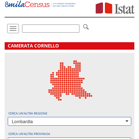
Vai
direttamente
a:
Contenuto
Ricerca
Toggle
navigation
.
CAMERATA CORNELLO
CERCA UN'ALTRA REGIONE
Lombardia
CERCA UN'ALTRA PROVINCIA