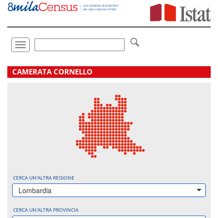
Vai
direttamente
a:
Contenuto
Ricerca
Toggle
navigation
.
CAMERATA CORNELLO
CERCA UN'ALTRA REGIONE
Lombardia
CERCA UN'ALTRA PROVINCIA