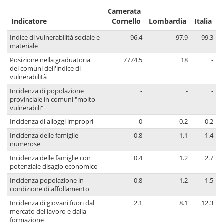
Camerata
Indicatore
Cornello
Lombardia
Italia
Indice di vulnerabilità sociale e
96.4
97.9
99.3
materiale
Posizione nella graduatoria
7774.5
18
-
dei comuni dell'indice di
vulnerabilità
Incidenza di popolazione
-
-
-
provinciale in comuni "molto
vulnerabili"
Incidenza di alloggi impropri
0
0.2
0.2
Incidenza delle famiglie
0.8
1.1
1.4
numerose
Incidenza delle famiglie con
0.4
1.2
2.7
potenziale disagio economico
Incidenza popolazione in
0.8
1.2
1.5
condizione di affollamento
Incidenza di giovani fuori dal
2.1
8.1
12.3
mercato del lavoro e dalla
formazione