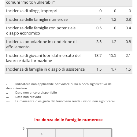
comuni "molto vulnerabili"
Incidenza di alloggi impropri
0
0
0
Incidenza delle famiglie numerose
4
1.2
0.8
Incidenza delle famiglie con potenziale
0.5
0
0.4
disagio economico
Incidenza popolazione in condizione di
3.5
1.2
0.8
affollamento
Incidenza di giovani fuori dal mercato del
13.7
15.5
2.1
lavoro e dalla formazione
Incidenza di famiglie in disagio di assistenza
1.5
1.7
1.5
-
Indicatore non applicabile per valore nullo o poco significativo del
denominatore
..
Dato non ancora disponibile
...
Dato non rilevato
....
La mancanza o esiguità del fenomeno rende i valori non significativi
Incidenza delle famiglie numerose
5
4