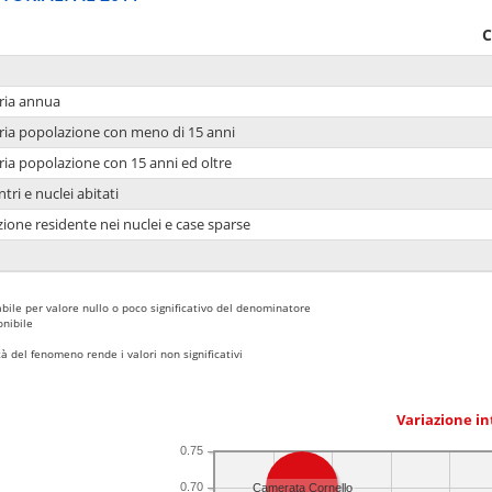
C
ria annua
ria popolazione con meno di 15 anni
ria popolazione con 15 anni ed oltre
tri e nuclei abitati
ione residente nei nuclei e case sparse
bile per valore nullo o poco significativo del denominatore
nibile
 del fenomeno rende i valori non significativi
Variazione i
0.75
0.70
Camerata Cornello