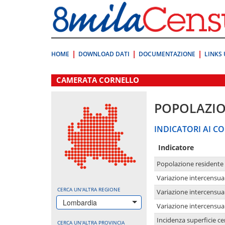
Vai
direttamente
a:
Contenuto
Ricerca
HOME
DOWNLOAD DATI
DOCUMENTAZIONE
LINKS 
.
CAMERATA CORNELLO
POPOLAZI
INDICATORI AI CO
Indicatore
Popolazione residente
Variazione intercensua
CERCA UN'ALTRA REGIONE
Variazione intercensua
Lombardia
Variazione intercensua
Incidenza superficie cen
CERCA UN'ALTRA PROVINCIA