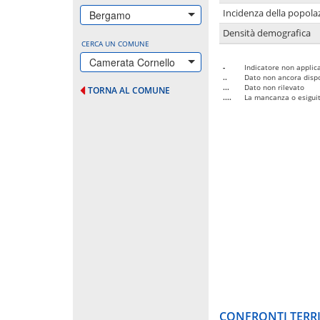
Incidenza della popolaz
Bergamo
Densità demografica
CERCA UN COMUNE
Camerata Cornello
-
Indicatore non applica
..
Dato non ancora dispo
...
Dato non rilevato
TORNA AL COMUNE
....
La mancanza o esiguità
CONFRONTI TERRI