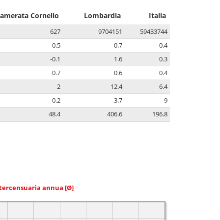
amerata Cornello
Lombardia
Italia
627
9704151
59433744
0.5
0.7
0.4
-0.1
1.6
0.3
0.7
0.6
0.4
2
12.4
6.4
0.2
3.7
9
48.4
406.6
196.8
ntercensuaria annua
[Ø]