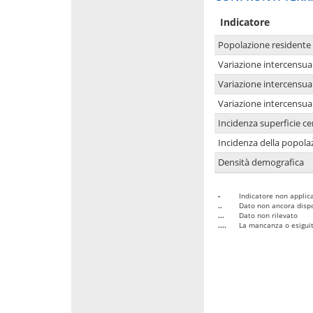
Indicatore
Popolazione residente
Variazione intercensua
Variazione intercensua
Variazione intercensua
Incidenza superficie cen
Incidenza della popolaz
Densità demografica
-
Indicatore non applica
..
Dato non ancora dispo
...
Dato non rilevato
....
La mancanza o esiguità