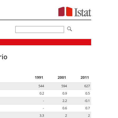
rio
1991
2001
2011
544
594
627
0.2
0.9
0.5
-
2.2
-0.1
-
0.6
0.7
3.3
2
2