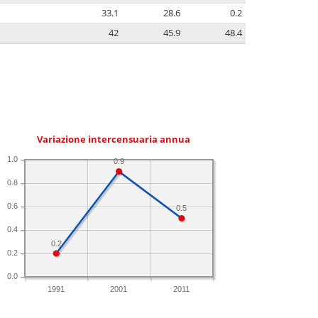
33.1
28.6
0.2
42
45.9
48.4
Variazione intercensuaria annua
1.0
0.9
0.8
0.6
0.5
0.4
0.2
0.2
0.0
1991
2001
2011