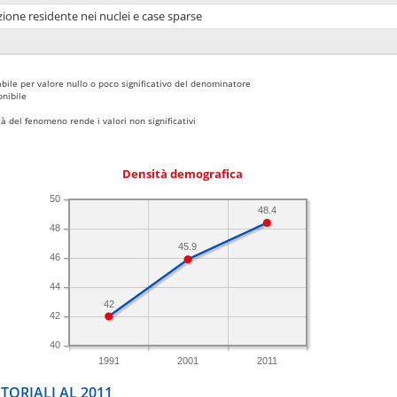
ione residente nei nuclei e case sparse
bile per valore nullo o poco significativo del denominatore
nibile
 del fenomeno rende i valori non significativi
Densità demografica
50
48.4
48
45.9
46
44
42
42
40
1991
2001
2011
TORIALI AL 2011