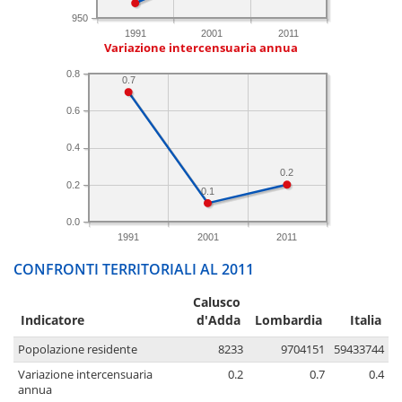
950
1991
2001
2011
Variazione intercensuaria annua
0.8
0.7
0.6
0.4
0.2
0.2
0.1
0.0
1991
2001
2011
CONFRONTI TERRITORIALI AL 2011
Calusco
Indicatore
d'Adda
Lombardia
Italia
Popolazione residente
8233
9704151
59433744
Variazione intercensuaria
0.2
0.7
0.4
annua