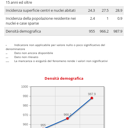
15 anni ed oltre
Incidenza superficie centri e nuclei abitati
24.3
27.5
28.9
Incidenza della popolazione residente nei
2.4
1
0.9
nuclei e case sparse
Densità demografica
955
966.2
987.9
-
Indicatore non applicabile per valore nullo o poco significativo del
denominatore
..
Dato non ancora disponibile
...
Dato non rilevato
....
La mancanza o esiguità del fenomeno rende i valori non significativi
Densità demografica
1000
987.9
990
980
966.2
970
960
955