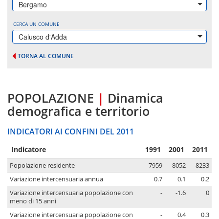
Bergamo
CERCA UN COMUNE
Calusco d'Adda
TORNA AL COMUNE
POPOLAZIONE
|
Dinamica
demografica e territorio
INDICATORI AI CONFINI DEL 2011
Indicatore
1991
2001
2011
Popolazione residente
7959
8052
8233
Variazione intercensuaria annua
0.7
0.1
0.2
Variazione intercensuaria popolazione con
-
-1.6
0
meno di 15 anni
Variazione intercensuaria popolazione con
-
0.4
0.3