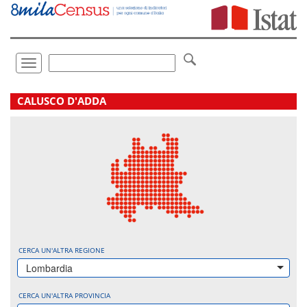
Vai
direttamente
a:
Contenuto
Ricerca
Toggle
navigation
.
CALUSCO D'ADDA
CERCA UN'ALTRA REGIONE
Lombardia
CERCA UN'ALTRA PROVINCIA