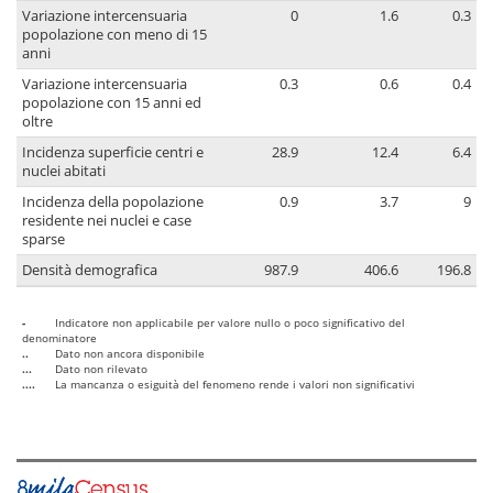
Variazione intercensuaria
0
1.6
0.3
popolazione con meno di 15
anni
Variazione intercensuaria
0.3
0.6
0.4
popolazione con 15 anni ed
oltre
Incidenza superficie centri e
28.9
12.4
6.4
nuclei abitati
Incidenza della popolazione
0.9
3.7
9
residente nei nuclei e case
sparse
Densità demografica
987.9
406.6
196.8
-
Indicatore non applicabile per valore nullo o poco significativo del
denominatore
..
Dato non ancora disponibile
...
Dato non rilevato
....
La mancanza o esiguità del fenomeno rende i valori non significativi