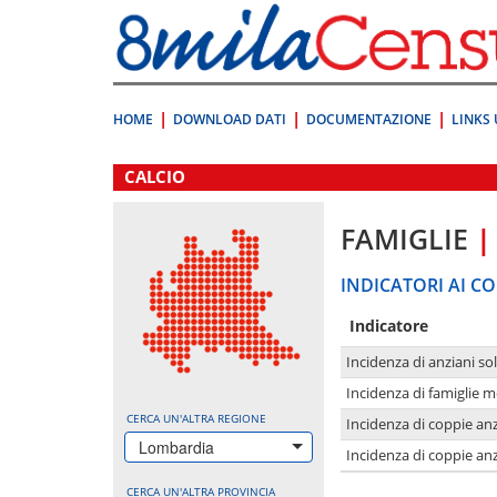
Vai
direttamente
a:
Contenuto
Ricerca
HOME
DOWNLOAD DATI
DOCUMENTAZIONE
LINKS 
.
CALCIO
FAMIGLIE
|
INDICATORI AI CO
Indicatore
Incidenza di anziani sol
Incidenza di famiglie 
CERCA UN'ALTRA REGIONE
Incidenza di coppie anz
Lombardia
Incidenza di coppie anz
CERCA UN'ALTRA PROVINCIA