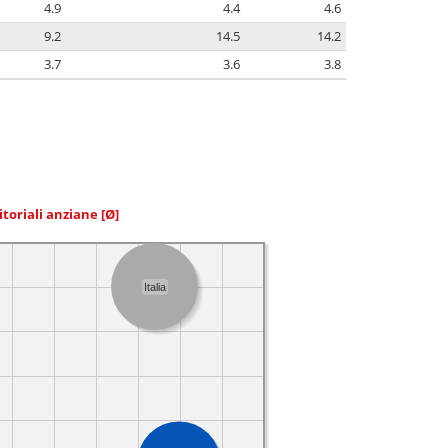
4.9
4.4
4.6
9.2
14.5
14.2
3.7
3.6
3.8
itoriali anziane
[Ø]
Italia