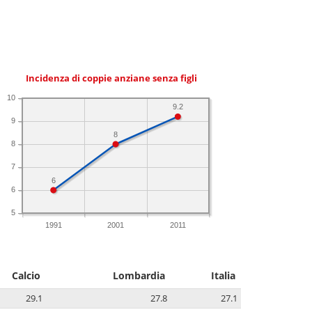
Incidenza di coppie anziane senza figli
10
9.2
9
8
8
7
6
6
5
1991
2001
2011
Calcio
Lombardia
Italia
29.1
27.8
27.1