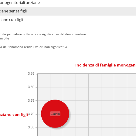
monogenitoriali anziane
iane senza figli
iane con figli
bile per valore nullo o poco significativo del denominatore
nibile
 del fenomeno rende i valori non significativi
Incidenza di famiglie monogen
3.85
3.80
3.75
ziane con figli
3.70
Calcio
3.65