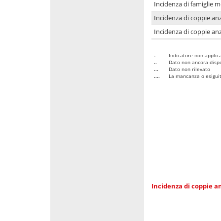
Incidenza di famiglie 
Incidenza di coppie anz
Incidenza di coppie anz
-
Indicatore non applica
..
Dato non ancora dispo
...
Dato non rilevato
....
La mancanza o esiguità
Incidenza di coppie an