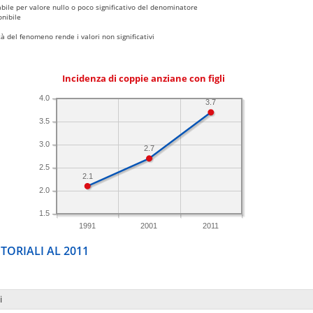
bile per valore nullo o poco significativo del denominatore
nibile
 del fenomeno rende i valori non significativi
Incidenza di coppie anziane con figli
4.0
3.7
3.5
3.0
2.7
2.5
2.1
2.0
1.5
1991
2001
2011
TORIALI AL 2011
i