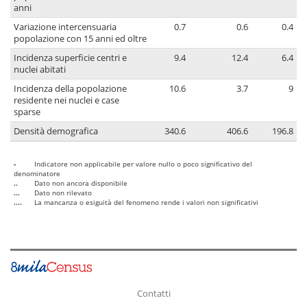
anni
Variazione intercensuaria
0.7
0.6
0.4
popolazione con 15 anni ed oltre
Incidenza superficie centri e
9.4
12.4
6.4
nuclei abitati
Incidenza della popolazione
10.6
3.7
9
residente nei nuclei e case
sparse
Densità demografica
340.6
406.6
196.8
-
Indicatore non applicabile per valore nullo o poco significativo del
denominatore
..
Dato non ancora disponibile
...
Dato non rilevato
....
La mancanza o esiguità del fenomeno rende i valori non significativi
Contatti