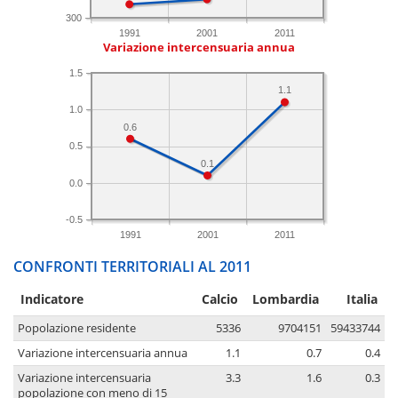
300
1991
2001
2011
Variazione intercensuaria annua
1.5
1.1
1.0
0.6
0.5
0.1
0.0
-0.5
1991
2001
2011
CONFRONTI TERRITORIALI AL 2011
Indicatore
Calcio
Lombardia
Italia
Popolazione residente
5336
9704151
59433744
Variazione intercensuaria annua
1.1
0.7
0.4
Variazione intercensuaria
3.3
1.6
0.3
popolazione con meno di 15