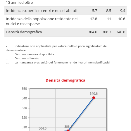
15 anni ed oltre
Incidenza superficie centri e nuclei abitati
5.7
8.5
9.4
Incidenza della popolazione residente nei
12.8
11
10.6
nuclei e case sparse
Densità demografica
304.6
306.3
340.6
-
Indicatore non applicabile per valore nullo o poco significativo del
denominatore
..
Dato non ancora disponibile
...
Dato non rilevato
....
La mancanza o esiguità del fenomeno rende i valori non significativi
Densità demografica
350
340.6
340
330
320
306.3
310
304.6