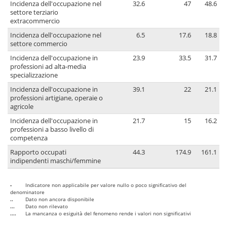
Incidenza dell'occupazione nel
32.6
47
48.6
settore terziario
extracommercio
Incidenza dell'occupazione nel
6.5
17.6
18.8
settore commercio
Incidenza dell'occupazione in
23.9
33.5
31.7
professioni ad alta-media
specializzazione
Incidenza dell'occupazione in
39.1
22
21.1
professioni artigiane, operaie o
agricole
Incidenza dell'occupazione in
21.7
15
16.2
professioni a basso livello di
competenza
Rapporto occupati
44.3
174.9
161.1
indipendenti maschi/femmine
-
Indicatore non applicabile per valore nullo o poco significativo del
denominatore
..
Dato non ancora disponibile
...
Dato non rilevato
....
La mancanza o esiguità del fenomeno rende i valori non significativi