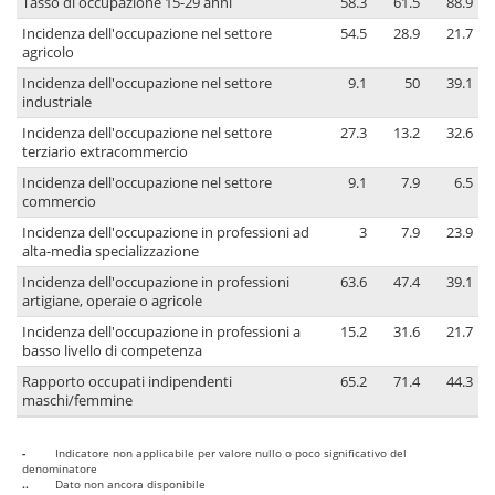
Tasso di occupazione 15-29 anni
58.3
61.5
88.9
Incidenza dell'occupazione nel settore
54.5
28.9
21.7
agricolo
Incidenza dell'occupazione nel settore
9.1
50
39.1
industriale
Incidenza dell'occupazione nel settore
27.3
13.2
32.6
terziario extracommercio
Incidenza dell'occupazione nel settore
9.1
7.9
6.5
commercio
Incidenza dell'occupazione in professioni ad
3
7.9
23.9
alta-media specializzazione
Incidenza dell'occupazione in professioni
63.6
47.4
39.1
artigiane, operaie o agricole
Incidenza dell'occupazione in professioni a
15.2
31.6
21.7
basso livello di competenza
Rapporto occupati indipendenti
65.2
71.4
44.3
maschi/femmine
-
Indicatore non applicabile per valore nullo o poco significativo del
denominatore
..
Dato non ancora disponibile