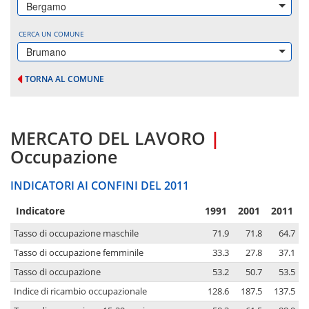
Bergamo
CERCA UN COMUNE
Brumano
TORNA AL COMUNE
MERCATO DEL LAVORO
|
Occupazione
INDICATORI AI CONFINI DEL 2011
Indicatore
1991
2001
2011
Tasso di occupazione maschile
71.9
71.8
64.7
Tasso di occupazione femminile
33.3
27.8
37.1
Tasso di occupazione
53.2
50.7
53.5
Indice di ricambio occupazionale
128.6
187.5
137.5