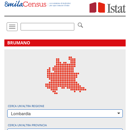
Vai
direttamente
a:
Contenuto
Ricerca
Toggle
navigation
.
BRUMANO
CERCA UN'ALTRA REGIONE
Lombardia
CERCA UN'ALTRA PROVINCIA