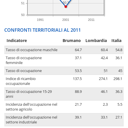
50.7
51
50
1991
2001
2011
CONFRONTI TERRITORIALI AL 2011
Indicatore
Brumano
Lombardia
Italia
Tasso di occupazione maschile
64.7
60.4
54.8
Tasso di occupazione
37.1
42.4
36.1
femminile
Tasso di occupazione
53.5
51
45
Indice di ricambio
137.5
274.1
298.1
occupazionale
Tasso di occupazione 15-29
88.9
46.1
36.3
anni
Incidenza dell'occupazione nel
21.7
2.3
5.5
settore agricolo
Incidenza dell'occupazione nel
39.1
33.1
27.1
settore industriale