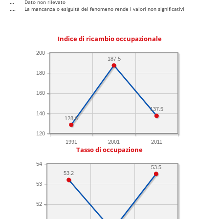
...
Dato non rilevato
....
La mancanza o esiguità del fenomeno rende i valori non significativi
Indice di ricambio occupazionale
200
187.5
180
160
137.5
140
128.6
120
1991
2001
2011
Tasso di occupazione
54
53.5
53.2
53
52