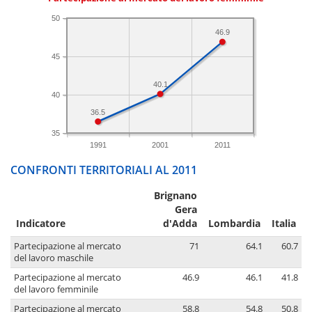
50
46.9
45
40.1
40
36.5
35
1991
2001
2011
CONFRONTI TERRITORIALI AL 2011
Brignano
Gera
Indicatore
d'Adda
Lombardia
Italia
Partecipazione al mercato
71
64.1
60.7
del lavoro maschile
Partecipazione al mercato
46.9
46.1
41.8
del lavoro femminile
Partecipazione al mercato
58.8
54.8
50.8