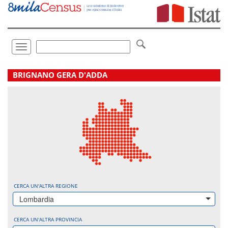
Vai
direttamente
a:
Contenuto
Ricerca
Toggle
navigation
.
BRIGNANO GERA D'ADDA
CERCA UN'ALTRA REGIONE
Lombardia
CERCA UN'ALTRA PROVINCIA