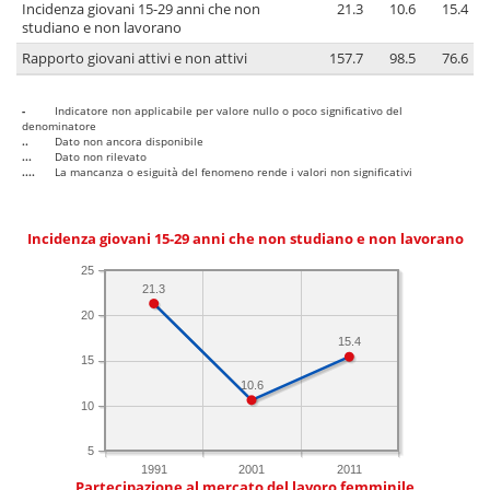
Incidenza giovani 15-29 anni che non
21.3
10.6
15.4
studiano e non lavorano
Rapporto giovani attivi e non attivi
157.7
98.5
76.6
-
Indicatore non applicabile per valore nullo o poco significativo del
denominatore
..
Dato non ancora disponibile
...
Dato non rilevato
....
La mancanza o esiguità del fenomeno rende i valori non significativi
Incidenza giovani 15-29 anni che non studiano e non lavorano
25
21.3
20
15.4
15
10.6
10
5
1991
2001
2011
Partecipazione al mercato del lavoro femminile