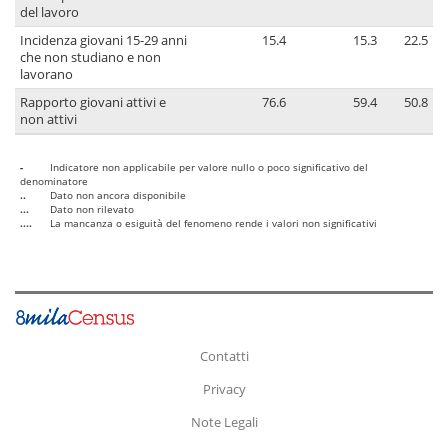
del lavoro
Incidenza giovani 15-29 anni
15.4
15.3
22.5
che non studiano e non
lavorano
Rapporto giovani attivi e
76.6
59.4
50.8
non attivi
-
Indicatore non applicabile per valore nullo o poco significativo del
denominatore
..
Dato non ancora disponibile
...
Dato non rilevato
....
La mancanza o esiguità del fenomeno rende i valori non significativi
Contatti
Privacy
Note Legali