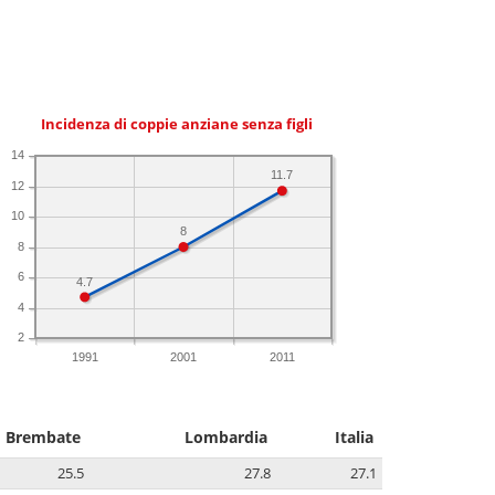
Incidenza di coppie anziane senza figli
14
11.7
12
10
8
8
6
4.7
4
2
1991
2001
2011
Brembate
Lombardia
Italia
25.5
27.8
27.1