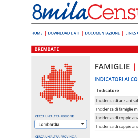
Vai
direttamente
a:
Contenuto
Ricerca
HOME
DOWNLOAD DATI
DOCUMENTAZIONE
LINKS 
.
BREMBATE
FAMIGLIE
|
INDICATORI AI CO
Indicatore
Incidenza di anziani sol
Incidenza di famiglie 
CERCA UN'ALTRA REGIONE
Incidenza di coppie anz
Lombardia
Incidenza di coppie anz
CERCA UN'ALTRA PROVINCIA