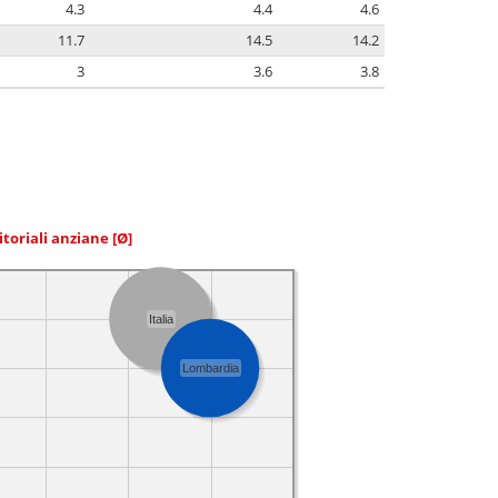
4.3
4.4
4.6
11.7
14.5
14.2
3
3.6
3.8
itoriali anziane
[Ø]
Italia
Lombardia