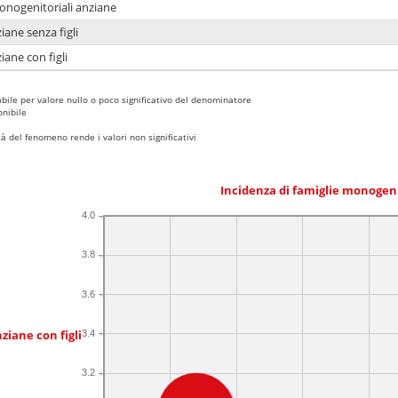
monogenitoriali anziane
iane senza figli
iane con figli
bile per valore nullo o poco significativo del denominatore
nibile
 del fenomeno rende i valori non significativi
Incidenza di famiglie monogen
4.0
3.8
3.6
ziane con figli
3.4
3.2