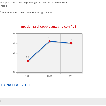
bile per valore nullo o poco significativo del denominatore
nibile
 del fenomeno rende i valori non significativi
Incidenza di coppie anziane con figli
4
3.2
3
3
2
1.2
1
0
1991
2001
2011
TORIALI AL 2011
i