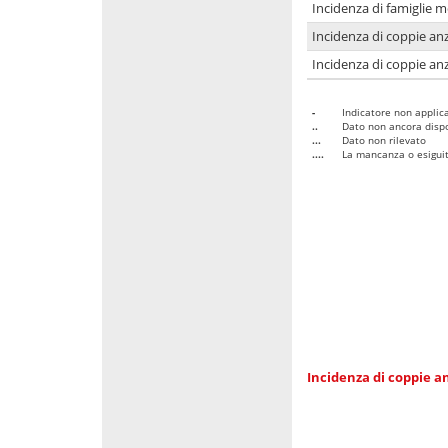
Incidenza di famiglie 
Incidenza di coppie anz
Incidenza di coppie anz
-
Indicatore non applica
..
Dato non ancora dispo
...
Dato non rilevato
....
La mancanza o esiguità
Incidenza di coppie an